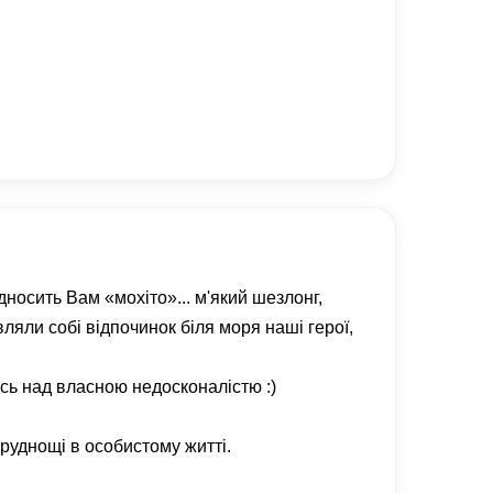
дносить Вам «мохіто»... м'який шезлонг,
вляли собі відпочинок біля моря наші герої,
ось над власною недосконалістю :)
труднощі в особистому житті.