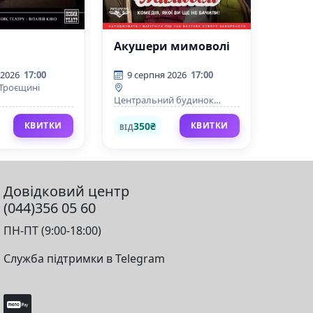
т
Акушери мимоволі
 2026
17:00
9 серпня 2026
17:00
 Троєщині
Центральний будинок
офіцерів Збройних Сил
України
350₴
КВИТКИ
КВИТКИ
ВІД
Довідковий центр
(044)356 05 60
ПН-ПТ (9:00-18:00)
Служба підтримки в Telegram