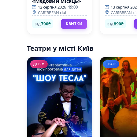
«Медовий місяць»
12 серпня 2026
19:00
13 серпня 202
CARIBBEAN club
CARIBBEAN cl
790₴
890₴
КВИТКИ
ВІД
ВІД
Театри у місті Київ
ДІТЯМ
ТЕАТР