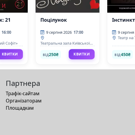
к: 21
Поцілунок
Інстинк
16:00
9 серпня 2026
17:00
9 серпня
Театр на
ний Софіт»
Театральна зала Київської
фортеці
250₴
450₴
КВИТКИ
КВИТКИ
ВІД
ВІД
Партнера
Трафік-сайтам
Організаторам
Площадкам