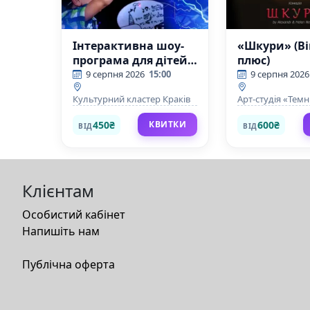
Інтерактивна шоу-
«Шкури» (Ві
програма для дітей
плюс)
«Шоу Тесла»
9 серпня 2026
15:00
9 серпня 2026
Культурний кластер Краків
Арт-студія «Тем
450₴
600₴
КВИТКИ
ВІД
ВІД
Клієнтам
Особистий кабінет
Напишіть нам
Публічна оферта