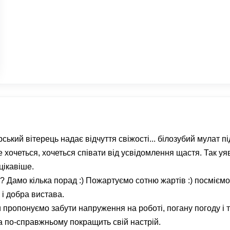
ський вітерець надає відчуття свіжості... білозубий мулат пі
не хочеться, хочеться співати від усвідомлення щастя. Так уя
цікавіше.
? Дамо кілька порад :) Пожартуємо сотню жартів :) посмієм
і добра вистава.
и пропонуємо забути напруження на роботі, погану погоду і 
 по-справжньому покращить свій настрій.