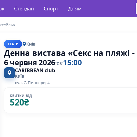
рк
Стендап
Спорт
Дітям
октейль»
Київ
ТЕАТР
Денна вистава «Секс на пляжі -
6 червня 2026
15:00
СБ
CARIBBEAN club
Київ
вул. С. Петлюри, 4
КВИТКИ ВІД
520
₴