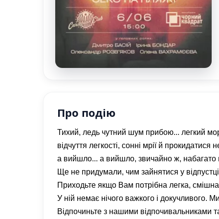
Про подію
Тихий, ледь чутний шум прибою... легкий мор
відчуття легкості, сонні мрії й прокидатися 
а вийшло... а вийшло, звичайно ж, набагато 
Ще не придумали, чим зайнятися у відпустці
Приходьте якщо Вам потрібна легка, смішна 
У ній немає нічого важкого і докучливого. М
Відпочиньте з нашими відпочивальниками та