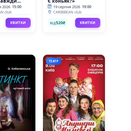
завжди
Є коньяк?»
я 2026
15:00
19 серпня 2026
19:00
N club
CARIBBEAN club
520₴
КВИТКИ
КВИТКИ
ВІД
ТЕАТР