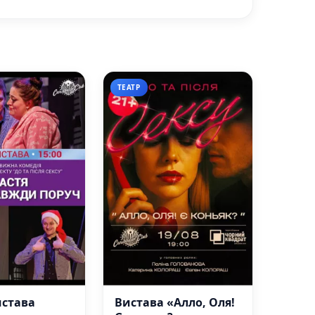
ТЕАТР
истава
Вистава «Алло, Оля!