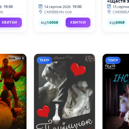
«Щастя 
поруч»
6
19:00
14 серпня 2026
19:00
15 серпн
ub
CARIBBEAN club
CARIBBEA
1490₴
690₴
КВИТКИ
КВИТКИ
ВІД
ВІД
ТЕАТР
ТЕАТР