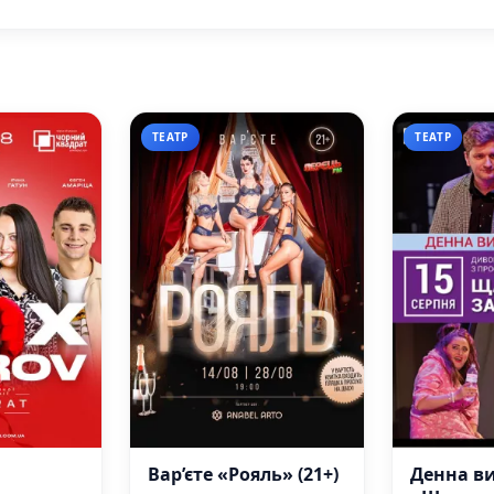
ТЕАТР
ТЕАТР
Вар’єте «Рояль» (21+)
Денна в