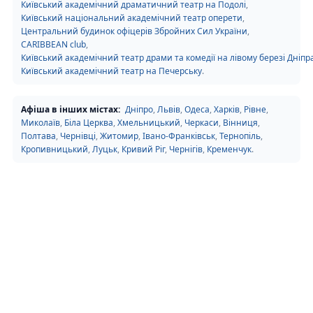
Київський академічний драматичний театр на Подолі
,
Київський національний академічний театр оперети
,
Центральний будинок офіцерів Збройних Сил України
,
CARIBBEAN club
,
Київський академічний театр драми та комедії на лівому березі Дніпр
Київський академічний театр на Печерську
.
Афіша в інших містах:
Дніпро
,
Львів
,
Одеса
,
Харків
,
Рівне
,
Миколаїв
,
Біла Церква
,
Хмельницький
,
Черкаси
,
Вінниця
,
Полтава
,
Чернівці
,
Житомир
,
Івано-Франківськ
,
Тернопіль
,
Кропивницький
,
Луцьк
,
Кривий Ріг
,
Чернігів
,
Кременчук
.