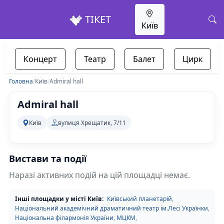
ТІКЕТ
Київ
Концерт
Театр
Балет
Цирк
Головна
/
Київ
/
Admiral hall
Admiral hall
Київ
вулиця Хрещатик, 7/11
Вистави та події
Наразі активних подій на цій площадці немає.
Інші площадки у місті Київ:
Київський планетарій
,
Національний академічний драматичний театр ім.Лесі Українки
,
Національна філармонія України
,
МЦКМ
,