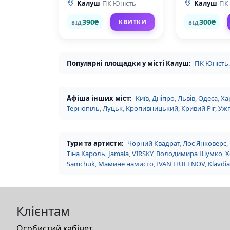
Калуш
ПК Юність
Калуш
ПК
390₴
300₴
КВИТКИ
ВІД
ВІД
Популярні площадки у місті Калуш:
ПК Юність
.
Афіша інших міст:
Київ
,
Дніпро
,
Львів
,
Одеса
,
Ха
Тернопіль
,
Луцьк
,
Кропивницький
,
Кривий Ріг
,
Уж
Тури та артисти:
Чорний Квадрат
,
Лос Янковерс
,
Тіна Кароль
,
Jamala
,
VIRSKY
,
Володимира Шумко
,
Х
Samchuk
,
Мамине намисто
,
IVAN LIULENOV
,
Klavdia
Клієнтам
Особистий кабінет