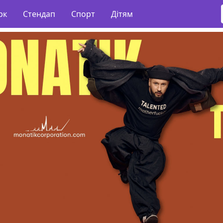
рк
Стендап
Спорт
Дітям