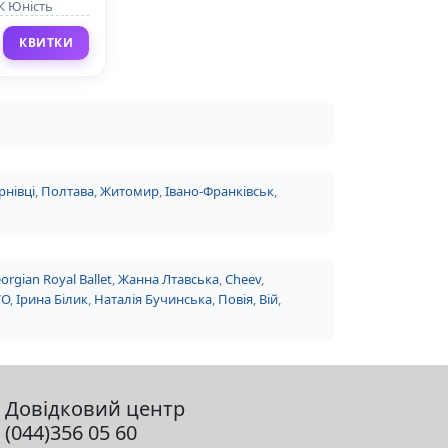
К Юність
КВИТКИ
рнівці
,
Полтава
,
Житомир
,
Івано-Франківськ
,
orgian Royal Ballet
,
Жанна Лтавська
,
Cheev
,
VO
,
Ірина Білик
,
Наталія Бучинська
,
Повія
,
Вій
,
Довідковий центр
(044)356 05 60