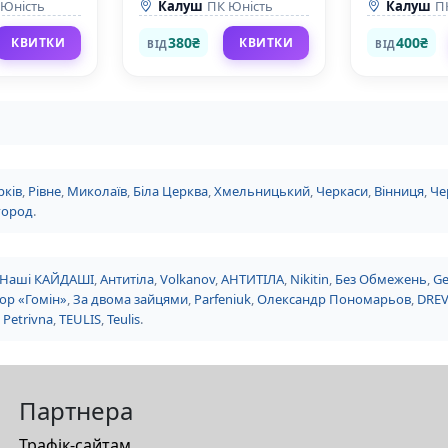
 Юність
Калуш
ПК Юність
Калуш
П
380₴
400₴
КВИТКИ
КВИТКИ
ВІД
ВІД
рків
,
Рівне
,
Миколаїв
,
Біла Церква
,
Хмельницький
,
Черкаси
,
Вінниця
,
Че
город
.
Наші КАЙДАШІ
,
Антитіла
,
Volkanov
,
АНТИТІЛА
,
Nikitin
,
Без Обмежень
,
Ge
ор «Гомін»
,
За двома зайцями
,
Parfeniuk
,
Олександр Пономарьов
,
DRE
 Petrivna
,
TEULIS
,
Teulis
.
Партнера
Трафік-сайтам