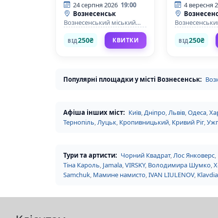
24 серпня 2026
19:00
4 вересня 
Вознесенськ
Вознесен
Вознесенський міський
Вознесенськи
будинок культури
будинок куль
250₴
250₴
КВИТКИ
ВІД
ВІД
Популярні площадки у місті Вознесенськ:
Воз
Афіша інших міст:
Київ
,
Дніпро
,
Львів
,
Одеса
,
Ха
Тернопіль
,
Луцьк
,
Кропивницький
,
Кривий Ріг
,
Уж
Тури та артисти:
Чорний Квадрат
,
Лос Янковерс
,
Тіна Кароль
,
Jamala
,
VIRSKY
,
Володимира Шумко
,
Х
Samchuk
,
Мамине намисто
,
IVAN LIULENOV
,
Klavdia