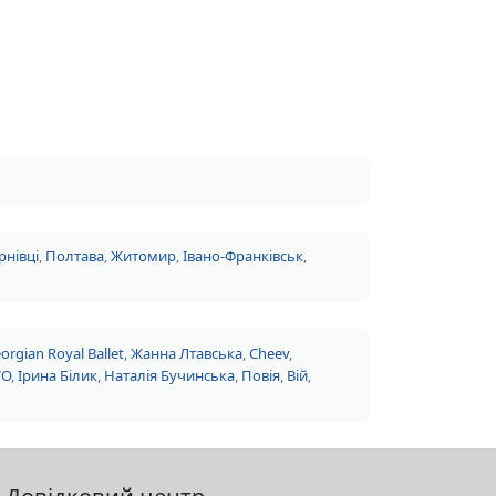
рнівці
,
Полтава
,
Житомир
,
Івано-Франківськ
,
orgian Royal Ballet
,
Жанна Лтавська
,
Cheev
,
VO
,
Ірина Білик
,
Наталія Бучинська
,
Повія
,
Вій
,