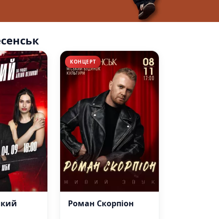
есенськ
КОНЦЕРТ
икий
Роман Скорпіон