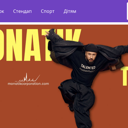
рк
Стендап
Спорт
Дітям