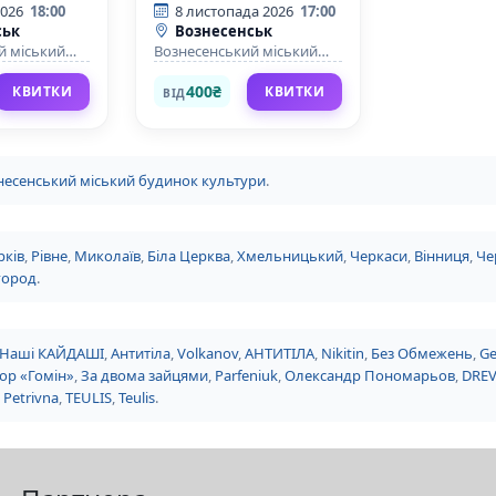
2026
18:00
8 листопада 2026
17:00
ськ
Вознесенськ
й міський
Вознесенський міський
тури
будинок культури
400₴
КВИТКИ
КВИТКИ
ВІД
несенський міський будинок культури
.
рків
,
Рівне
,
Миколаїв
,
Біла Церква
,
Хмельницький
,
Черкаси
,
Вінниця
,
Че
город
.
Наші КАЙДАШІ
,
Антитіла
,
Volkanov
,
АНТИТІЛА
,
Nikitin
,
Без Обмежень
,
Ge
ор «Гомін»
,
За двома зайцями
,
Parfeniuk
,
Олександр Пономарьов
,
DRE
 Petrivna
,
TEULIS
,
Teulis
.