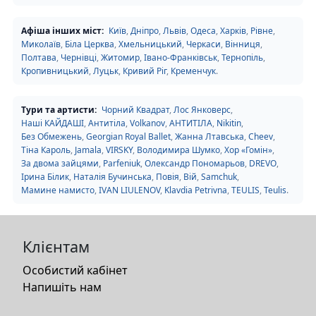
Афіша інших міст:
Київ
,
Дніпро
,
Львів
,
Одеса
,
Харків
,
Рівне
,
Миколаїв
,
Біла Церква
,
Хмельницький
,
Черкаси
,
Вінниця
,
Полтава
,
Чернівці
,
Житомир
,
Івано-Франківськ
,
Тернопіль
,
Кропивницький
,
Луцьк
,
Кривий Ріг
,
Кременчук
.
Тури та артисти:
Чорний Квадрат
,
Лос Янковерс
,
Наші КАЙДАШІ
,
Антитіла
,
Volkanov
,
АНТИТІЛА
,
Nikitin
,
Без Обмежень
,
Georgian Royal Ballet
,
Жанна Лтавська
,
Cheev
,
Тіна Кароль
,
Jamala
,
VIRSKY
,
Володимира Шумко
,
Хор «Гомін»
,
За двома зайцями
,
Parfeniuk
,
Олександр Пономарьов
,
DREVO
,
Ірина Білик
,
Наталія Бучинська
,
Повія
,
Вій
,
Samchuk
,
Мамине намисто
,
IVAN LIULENOV
,
Klavdia Petrivna
,
TEULIS
,
Teulis
.
Клієнтам
Особистий кабінет
Напишіть нам