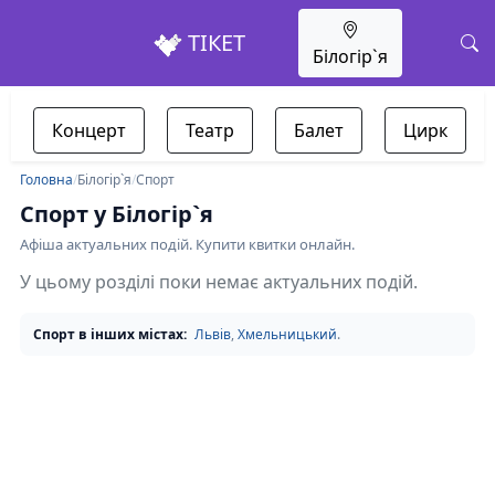
ТІКЕТ
Білогір`я
Концерт
Театр
Балет
Цирк
Головна
/
Білогір`я
/
Спорт
Спорт у Білогір`я
Афіша актуальних подій. Купити квитки онлайн.
У цьому розділі поки немає актуальних подій.
Спорт в інших містах:
Львів
,
Хмельницький
.