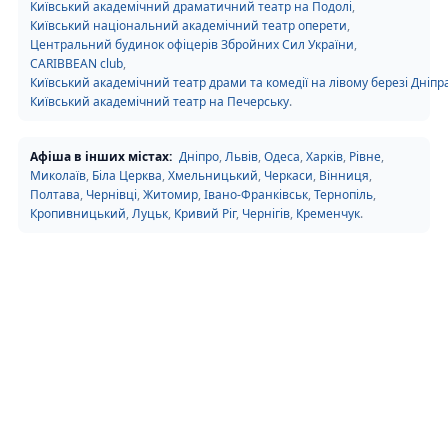
Київський академічний драматичний театр на Подолі
,
Київський національний академічний театр оперети
,
Центральний будинок офіцерів Збройних Сил України
,
CARIBBEAN club
,
Київський академічний театр драми та комедії на лівому березі Дніпр
Київський академічний театр на Печерську
.
Афіша в інших містах:
Дніпро
,
Львів
,
Одеса
,
Харків
,
Рівне
,
Миколаїв
,
Біла Церква
,
Хмельницький
,
Черкаси
,
Вінниця
,
Полтава
,
Чернівці
,
Житомир
,
Івано-Франківськ
,
Тернопіль
,
Кропивницький
,
Луцьк
,
Кривий Ріг
,
Чернігів
,
Кременчук
.