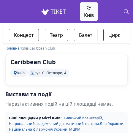
ТІКЕТ
Київ
Концерт
Театр
Балет
Цирк
Головна
/
Київ
/
Caribbean Club
Caribbean Club
Київ
вул. С. Петлюри, 4
Вистави та події
Наразі активних подій на цій площадці немає.
Інші площадки у місті Київ:
Київський планетарій
,
Національний академічний драматичний театр ім.Лесі Українки
,
Національна філармонія України
,
МЦКМ
,