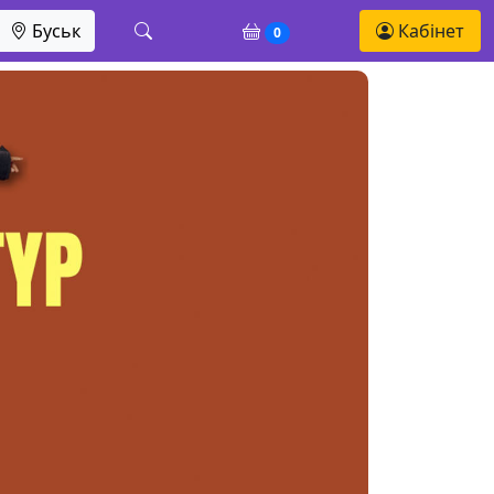
Буськ
Кабінет
0