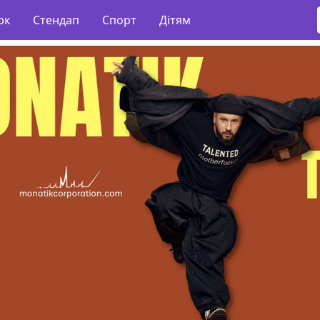
рк
Стендап
Спорт
Дітям