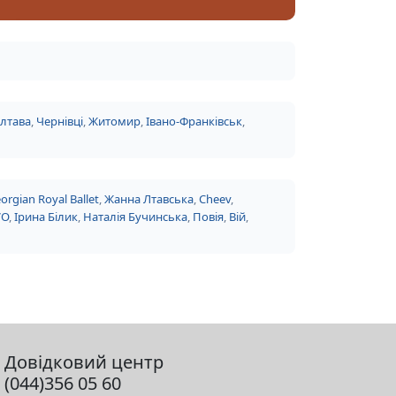
лтава
,
Чернівці
,
Житомир
,
Івано-Франківськ
,
orgian Royal Ballet
,
Жанна Лтавська
,
Cheev
,
VO
,
Ірина Білик
,
Наталія Бучинська
,
Повія
,
Вій
,
Довідковий центр
(044)356 05 60