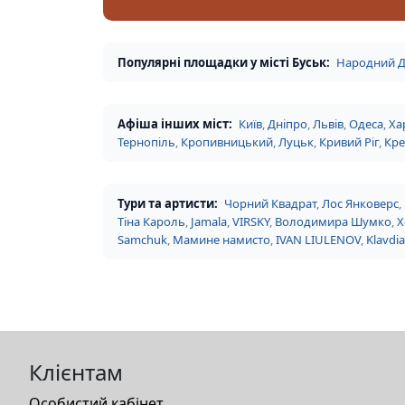
Популярні площадки у місті Буськ:
Народний Д
Афіша інших міст:
Київ
,
Дніпро
,
Львів
,
Одеса
,
Ха
Тернопіль
,
Кропивницький
,
Луцьк
,
Кривий Ріг
,
Кр
Тури та артисти:
Чорний Квадрат
,
Лос Янковерс
,
Тіна Кароль
,
Jamala
,
VIRSKY
,
Володимира Шумко
,
Х
Samchuk
,
Мамине намисто
,
IVAN LIULENOV
,
Klavdia
Клієнтам
Особистий кабінет