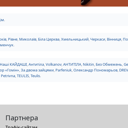
ім
.
рків
,
Рівне
,
Миколаїв
,
Біла Церква
,
Хмельницький
,
Черкаси
,
Вінниця
,
По
еменчук
.
Наші КАЙДАШІ
,
Антитіла
,
Volkanov
,
АНТИТІЛА
,
Nikitin
,
Без Обмежень
,
Ge
ор «Гомін»
,
За двома зайцями
,
Parfeniuk
,
Олександр Пономарьов
,
DRE
 Petrivna
,
TEULIS
,
Teulis
.
Партнера
Трафік-сайтам