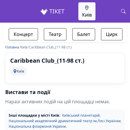
ТІКЕТ
Київ
Концерт
Театр
Балет
Цирк
Головна
/
Київ
/
Caribbean Club_(11-98 ст.)
Caribbean Club_(11-98 ст.)
Київ
Вистави та події
Наразі активних подій на цій площадці немає.
Інші площадки у місті Київ:
Київський планетарій
,
Національний академічний драматичний театр ім.Лесі Українки
,
Національна філармонія України
,