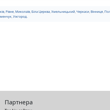
ків
,
Рівне
,
Миколаїв
,
Біла Церква
,
Хмельницький
,
Черкаси
,
Вінниця
,
Пол
еменчук
,
Ужгород
.
Партнера