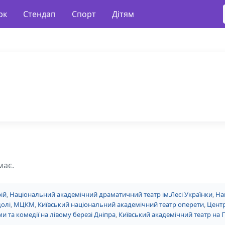
рк
Стендап
Спорт
Дітям
має.
ій
,
Національний академічний драматичний театр ім.Лесі Українки
,
На
долі
,
МЦКМ
,
Київський національний академічний театр оперети
,
Центр
и та комедії на лівому березі Дніпра
,
Київський академічний театр на 