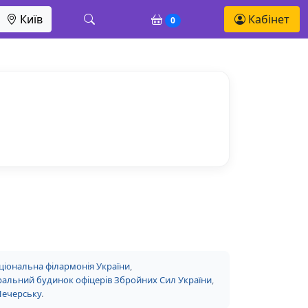
Київ
Кабінет
0
ціональна філармонія України
,
альний будинок офіцерів Збройних Сил України
,
Печерську
.