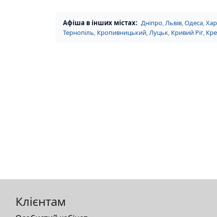
Афіша в інших містах:
Дніпро
,
Львів
,
Одеса
,
Хар
Тернопіль
,
Кропивницький
,
Луцьк
,
Кривий Ріг
,
Кр
Клієнтам