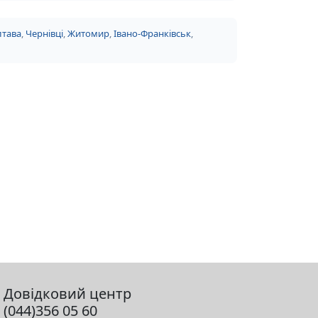
тава
,
Чернівці
,
Житомир
,
Івано-Франківськ
,
Довідковий центр
(044)356 05 60