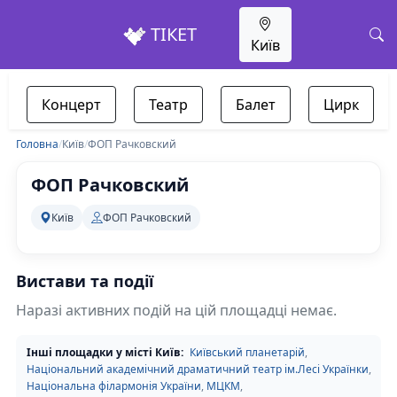
ТІКЕТ
Київ
Концерт
Театр
Балет
Цирк
Головна
/
Київ
/
ФОП Рачковский
ФОП Рачковский
Київ
ФОП Рачковский
Вистави та події
Наразі активних подій на цій площадці немає.
Інші площадки у місті Київ:
Київський планетарій
,
Національний академічний драматичний театр ім.Лесі Українки
,
Національна філармонія України
,
МЦКМ
,