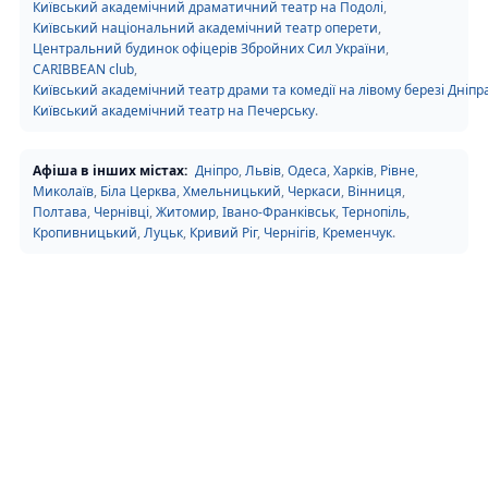
Київський академічний драматичний театр на Подолі
,
Київський національний академічний театр оперети
,
Центральний будинок офіцерів Збройних Сил України
,
CARIBBEAN club
,
Київський академічний театр драми та комедії на лівому березі Дніпр
Київський академічний театр на Печерську
.
Афіша в інших містах:
Дніпро
,
Львів
,
Одеса
,
Харків
,
Рівне
,
Миколаїв
,
Біла Церква
,
Хмельницький
,
Черкаси
,
Вінниця
,
Полтава
,
Чернівці
,
Житомир
,
Івано-Франківськ
,
Тернопіль
,
Кропивницький
,
Луцьк
,
Кривий Ріг
,
Чернігів
,
Кременчук
.