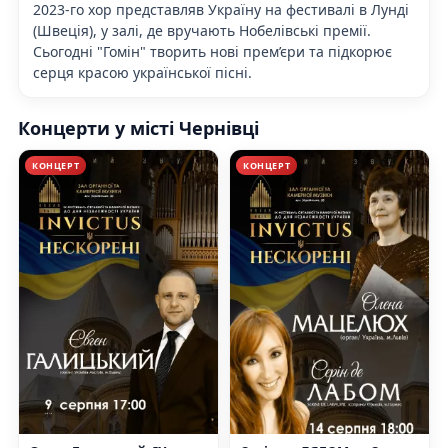
2023-го хор представляв Україну на фестивалі в Лунді
(Швеція), у залі, де вручають Нобелівські премії.
Сьогодні "Гомін" творить нові прем’єри та підкорює
серця красою української пісні.
Концерти у місті Чернівці
КОНЦЕРТ
КОНЦЕРТ