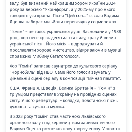
залу, був визнаний найкращим хором України 2024
року за версією "Укрінформ", а у 2025-му про нього
говорить уся країна! Пісня "Цей сон…" із соло Вадима
Яценка набирає мільйони переглядів у соцмережах.
"Гомін" – це голос української душі. Заснований у 1988
році, хор несе крізь десятиліття силу, красу й велич
української пісні. Його місія – відроджувати й
прославляти хорове мистецтво, відкриваючи в музиці
справжню глибину багатоголосся.
Хор "Гомін" записав саундтрек до культового серіалу
"Чорнобиль" від HBO. Саме його голоси звучать у
фінальній сцені серіалу в композиції "Вічная пам’ять".
США, Франція, Швеція, Велика Британія – "Гомін" з
тріумфом представляв Україну на провідних сценах
світу. У його репертуарі – колядки, повстанські пісні,
духовна та сучасна музика.
З 2023 року "Гомін" став частиною Львівського
органного залу і під керівництвом харизматичного
Вадима Яценка розпочав нову творчу епоху. У жовтні