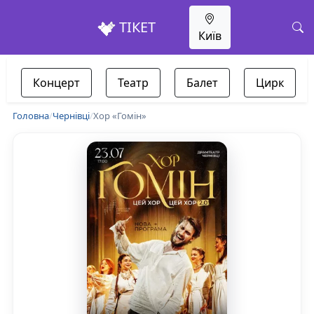
ТІКЕТ
Київ
Концерт
Театр
Балет
Цирк
Головна
/
Чернівці
/
Хор «Гомін»