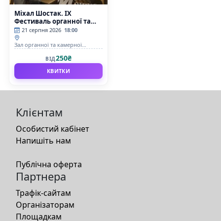
Міхал Шостак. IX
Фестиваль органної та
камерної музики до дня
21 серпня 2026
18:00
Незалежності України
«INVICTUS/НЕСКОРЕНІ»
Зал органної та камерної
музыки Чернівецької обласної
250₴
ВІД
філармонії імені Д.Гнатюка
КВИТКИ
Клієнтам
Особистий кабінет
Напишіть нам
Публічна оферта
Партнера
Трафік-сайтам
Організаторам
Площадкам