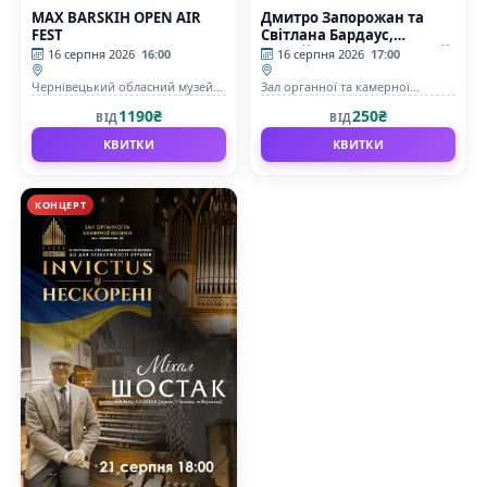
MAX BARSKIH OPEN AIR
Дмитро Запорожан та
FEST
Світлана Бардаус,
Михайло Левандовський.
16 серпня 2026
16:00
16 серпня 2026
17:00
IX Фестиваль органної та
камерної музики до дня
Чернівецький обласний музей
Зал органної та камерної
Незалежності України
народної архітектури і побуту
музыки Чернівецької обласної
1190₴
250₴
ВІД
ВІД
філармонії імені Д.Гнатюка
«INVICTUS/НЕСКОРЕНІ»
КВИТКИ
КВИТКИ
КОНЦЕРТ