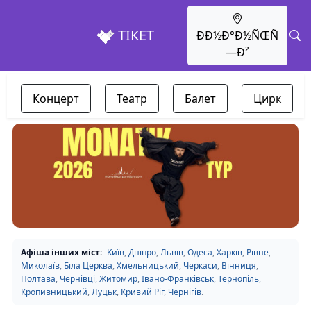
ТІКЕТ
ÐÐ½Ð°Ð½ÑŒÑ
—Ð²
Концерт
Театр
Балет
Цирк
Афіша інших міст:
Київ
,
Дніпро
,
Львів
,
Одеса
,
Харків
,
Рівне
,
Миколаїв
,
Біла Церква
,
Хмельницький
,
Черкаси
,
Вінниця
,
Полтава
,
Чернівці
,
Житомир
,
Івано-Франківськ
,
Тернопіль
,
Кропивницький
,
Луцьк
,
Кривий Ріг
,
Чернігів
.