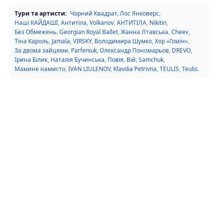
Тури та артисти:
Чорний Квадрат
,
Лос Янковерс
,
Наші КАЙДАШІ
,
Антитіла
,
Volkanov
,
АНТИТІЛА
,
Nikitin
,
Без Обмежень
,
Georgian Royal Ballet
,
Жанна Лтавська
,
Cheev
,
Тіна Кароль
,
Jamala
,
VIRSKY
,
Володимира Шумко
,
Хор «Гомін»
,
За двома зайцями
,
Parfeniuk
,
Олександр Пономарьов
,
DREVO
,
Ірина Білик
,
Наталія Бучинська
,
Повія
,
Вій
,
Samchuk
,
Мамине намисто
,
IVAN LIULENOV
,
Klavdia Petrivna
,
TEULIS
,
Teulis
.