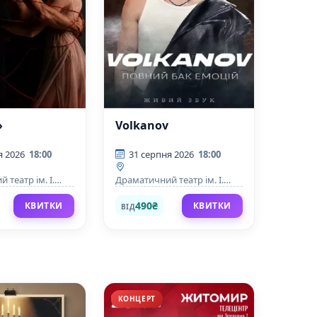
»
Volkanov
я 2026
18:00
31 серпня 2026
18:00
 театр ім. І.
Драматичний театр ім. І.
Кочерги
490₴
КВИТКИ
КВИТКИ
ВІД
КОНЦЕРТ