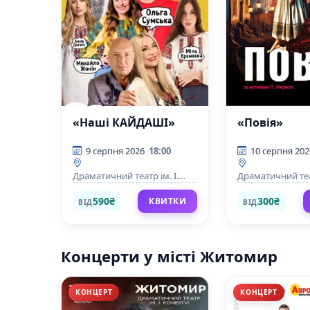
«Наші КАЙДАШІ»
«Повія»
9 серпня 2026
18:00
10 серпня 202
Драматичний театр ім. І.
Драматичний теат
Кочерги
Кочерги
590₴
300₴
КВИТКИ
ВІД
ВІД
Концерти у місті Житомир
КОНЦЕРТ
КОНЦЕРТ