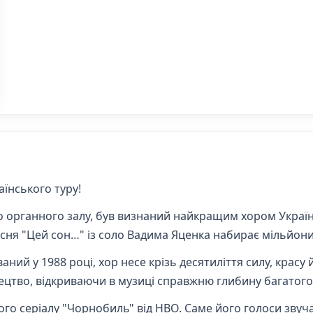
аїнського туру!
о органного залу, був визнаний найкращим хором України
Пісня "Цей сон…" із соло Вадима Яценка набирає мільйон
аний у 1988 році, хор несе крізь десятиліття силу, красу й
ецтво, відкриваючи в музиці справжню глибину багатого
ого серіалу "Чорнобиль" від HBO. Саме його голоси звучат