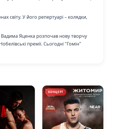
ах світу. У його репертуарі – колядки,
го Вадима Яценка розпочав нову творчу
Нобелівські премії. Сьогодні "Гомін"
КОНЦЕРТ