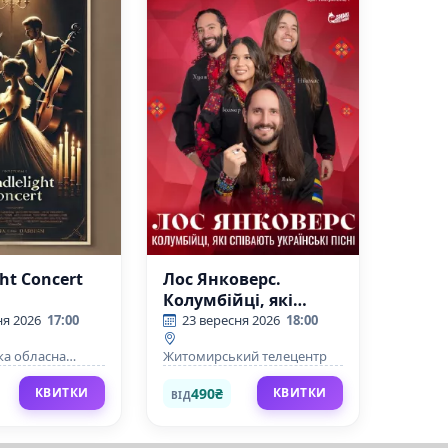
ht Concert
Лос Янковерс.
Колумбійці, які
співають українські
ня 2026
17:00
23 вересня 2026
18:00
пісні
а обласна
Житомирський телецентр
м. С. Ріхтера
490₴
КВИТКИ
КВИТКИ
ВІД