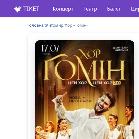
ТІКЕТ
Концерт
Театр
Балет
Ци
Головна
/
Житомир
/
Хор «Гомін»