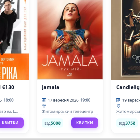
 Є! 30
Jamala
Candlelig
6
18:00
17 вересня 2026
19:00
19 верес
р ім. І.
Житомирський телецентр
Житомирськ
філармонія і
500₴
375₴
КВИТКИ
КВИТКИ
ВІД
ВІД