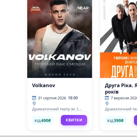
Volkanov
Друга Ріка. Я
років
31 серпня 2026
18:00
7 вересня 202
Драматичний театр ім. І.
Драматичний теат
Кочерги
Кочерги
490₴
390₴
КВИТКИ
ВІД
ВІД