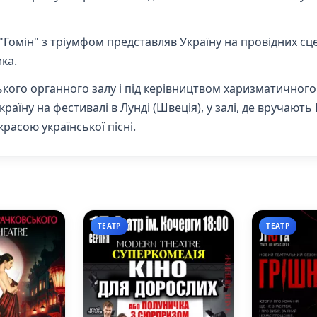
"Гомін" з тріумфом представляв Україну на провідних сцен
ика.
ського органного залу і під керівництвом харизматично
раїну на фестивалі в Лунді (Швеція), у залі, де вручають 
расою української пісні.
ТЕАТР
ТЕАТР