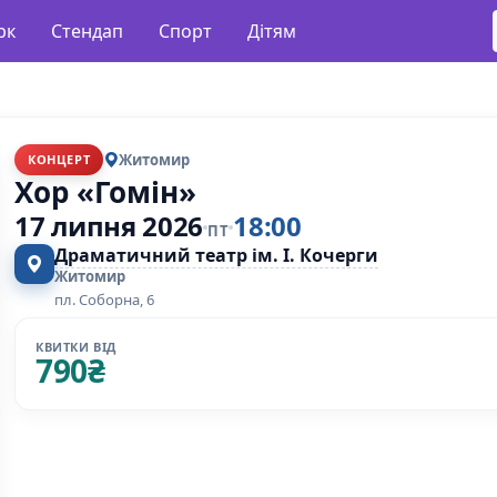
рк
Стендап
Спорт
Дітям
Житомир
КОНЦЕРТ
Хор «Гомін»
17 липня 2026
18:00
ПТ
Драматичний театр ім. І. Кочерги
Житомир
пл. Соборна, 6
КВИТКИ ВІД
790
₴