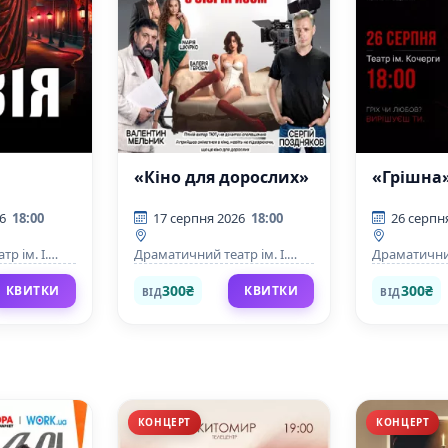
«Кіно для дорослих»
«Грішна
6
18:00
17 серпня 2026
18:00
26 серпн
р ім. І.
Драматичний театр ім. І.
Драматичний
Кочерги
Кочерги
300₴
300₴
КВИТКИ
КВИТКИ
ВІД
ВІД
КОНЦЕРТ
КОНЦЕРТ