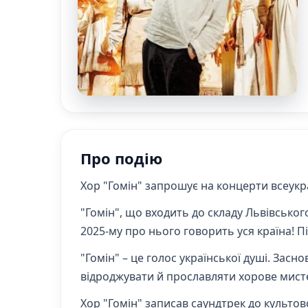
Про подію
Хор "Гомін" запрошує на концерти всеукр
"Гомін", що входить до складу Львівськог
2025-му про нього говорить уся країна! 
"Гомін" – це голос української душі. Заснов
відроджувати й прославляти хорове мист
Хор "Гомін" записав саундтрек до культов