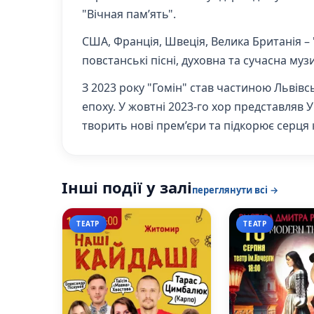
"Вічная пам’ять".
США, Франція, Швеція, Велика Британія – 
повстанські пісні, духовна та сучасна муз
З 2023 року "Гомін" став частиною Львів
епоху. У жовтні 2023-го хор представляв Ук
творить нові прем’єри та підкорює серця к
Інші події у залі
переглянути всі →
ТЕАТР
ТЕАТР