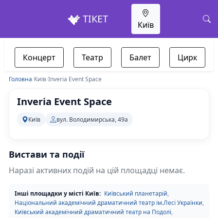
ТІКЕТ
Київ
Концерт
Театр
Балет
Цирк
Головна
/
Київ
/
Inveria Event Space
Inveria Event Space
Київ
вул. Володимирська, 49а
Вистави та події
Наразі активних подій на цій площадці немає.
Інші площадки у місті Київ:
Київський планетарій
,
Національний академічний драматичний театр ім.Лесі Українки
,
Київський академічний драматичний театр на Подолі
,