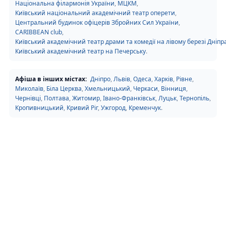
Національна філармонія України
,
МЦКМ
,
Київський національний академічний театр оперети
,
Центральний будинок офіцерів Збройних Сил України
,
CARIBBEAN club
,
Київський академічний театр драми та комедії на лівому березі Дніпр
Київський академічний театр на Печерську
.
Афіша в інших містах:
Дніпро
,
Львів
,
Одеса
,
Харків
,
Рівне
,
Миколаїв
,
Біла Церква
,
Хмельницький
,
Черкаси
,
Вінниця
,
Чернівці
,
Полтава
,
Житомир
,
Івано-Франківськ
,
Луцьк
,
Тернопіль
,
Кропивницький
,
Кривий Ріг
,
Ужгород
,
Кременчук
.