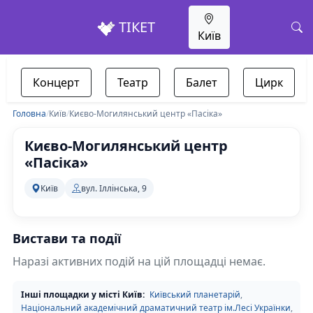
ТІКЕТ
Київ
Концерт
Театр
Балет
Цирк
Головна
/
Київ
/
Києво-Могилянський центр «Пасіка»
Києво-Могилянський центр
«Пасіка»
Київ
вул. Іллінська, 9
Вистави та події
Наразі активних подій на цій площадці немає.
Інші площадки у місті Київ:
Київський планетарій
,
Національний академічний драматичний театр ім.Лесі Українки
,