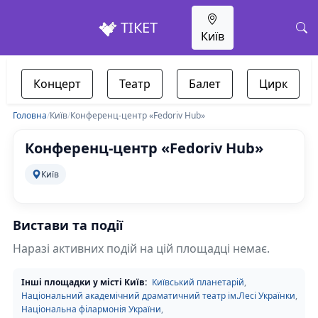
ТІКЕТ
Київ
Концерт
Театр
Балет
Цирк
Головна
/
Київ
/
Конференц-центр «Fedoriv Hub»
Конференц-центр «Fedoriv Hub»
Київ
Вистави та події
Наразі активних подій на цій площадці немає.
Інші площадки у місті Київ:
Київський планетарій
,
Національний академічний драматичний театр ім.Лесі Українки
,
Національна філармонія України
,