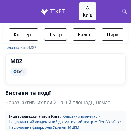
ТІКЕТ
Київ
Концерт
Театр
Балет
Цирк
Головна
/
Київ
/
M82
M82
Київ
Вистави та події
Наразі активних подій на цій площадці немає.
Інші площадки у місті Київ:
Київський планетарій
,
Національний академічний драматичний театр ім.Лесі Українки
,
Національна філармонія України
,
МЦКМ
,