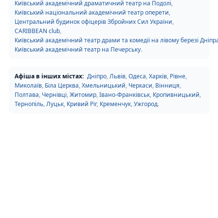
Київський академічний драматичний театр на Подолі
,
Київський національний академічний театр оперети
,
Центральний будинок офіцерів Збройних Сил України
,
CARIBBEAN club
,
Київський академічний театр драми та комедії на лівому березі Дніпр
Київський академічний театр на Печерську
.
Афіша в інших містах:
Дніпро
,
Львів
,
Одеса
,
Харків
,
Рівне
,
Миколаїв
,
Біла Церква
,
Хмельницький
,
Черкаси
,
Вінниця
,
Полтава
,
Чернівці
,
Житомир
,
Івано-Франківськ
,
Кропивницький
,
Тернопіль
,
Луцьк
,
Кривий Ріг
,
Кременчук
,
Ужгород
.