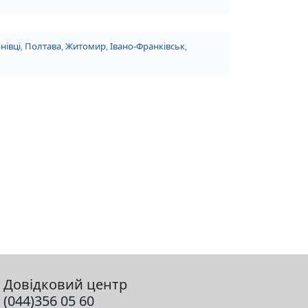
нівці
,
Полтава
,
Житомир
,
Івано-Франківськ
,
Довідковий центр
(044)356 05 60