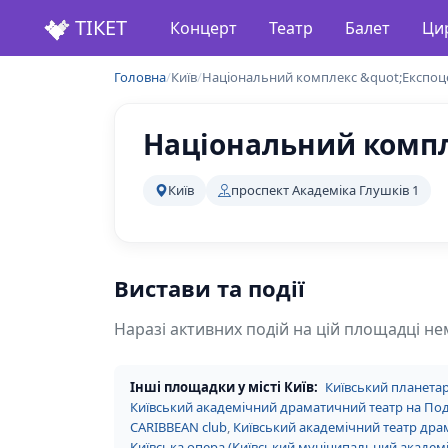
ТІКЕТ
Концерт
Театр
Балет
Ци
Головна
/
Київ
/
Національний комплекс &quot;Експоце
Національний компл
Київ
проспект Академіка Глушків 1
Вистави та події
Наразі активних подій на цій площадці не
Інші площадки у місті Київ:
Київський планетар
Київський академічний драматичний театр на По
CARIBBEAN club
,
Київський академічний театр драм
Київська опера (Київський муніципальний академі