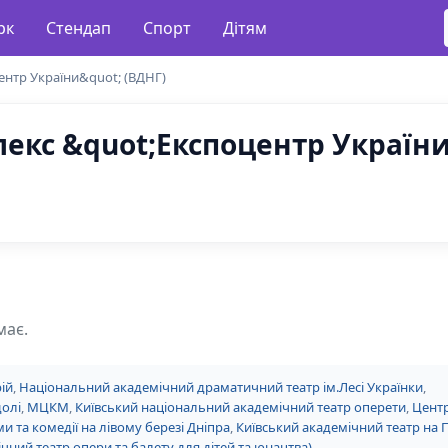
рк
Стендап
Спорт
Дітям
нтр України&quot; (ВДНГ)
екс &quot;Експоцентр України
має.
ій
,
Національний академічний драматичний театр ім.Лесі Українки
,
долі
,
МЦКМ
,
Київський національний академічний театр оперети
,
Центр
и та комедії на лівому березі Дніпра
,
Київський академічний театр на 
чний театр опери та балету для дітей та юнацтва)
.