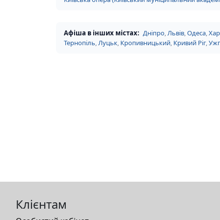
Афіша в інших містах:
Дніпро
,
Львів
,
Одеса
,
Хар
Тернопіль
,
Луцьк
,
Кропивницький
,
Кривий Ріг
,
Уж
Клієнтам