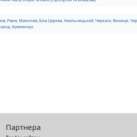
ків
,
Рівне
,
Миколаїв
,
Біла Церква
,
Хмельницький
,
Черкаси
,
Вінниця
,
Чер
город
,
Кременчук
.
Партнера