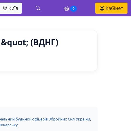
Київ
Кабінет
0
&quot; (ВДНГ)
альний будинок офіцерів Збройних Сил України
,
Печерську
,