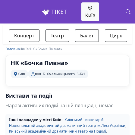
ТІКЕТ
Київ
Концерт
Театр
Балет
Цирк
Головна
/
Київ
/
НК «Бочка Пивна»
НК «Бочка Пивна»
Київ
вул. Б. Хмельницького, 3-Б/1
Вистави та події
Наразі активних подій на цій площадці немає.
Інші площадки у місті Київ:
Київський планетарій
,
Національний академічний драматичний театр ім.Лесі Українки
,
Київський академічний драматичний театр на Подолі
,