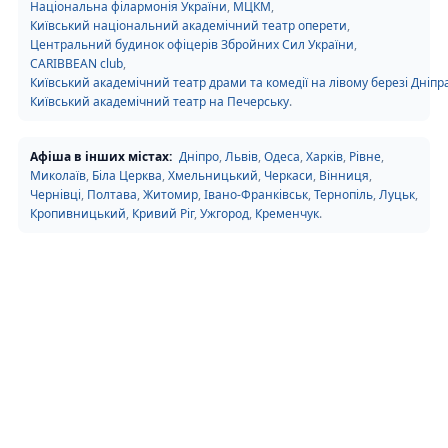
Національна філармонія України
,
МЦКМ
,
Київський національний академічний театр оперети
,
Центральний будинок офіцерів Збройних Сил України
,
CARIBBEAN club
,
Київський академічний театр драми та комедії на лівому березі Дніпр
Київський академічний театр на Печерську
.
Афіша в інших містах:
Дніпро
,
Львів
,
Одеса
,
Харків
,
Рівне
,
Миколаїв
,
Біла Церква
,
Хмельницький
,
Черкаси
,
Вінниця
,
Чернівці
,
Полтава
,
Житомир
,
Івано-Франківськ
,
Тернопіль
,
Луцьк
,
Кропивницький
,
Кривий Ріг
,
Ужгород
,
Кременчук
.