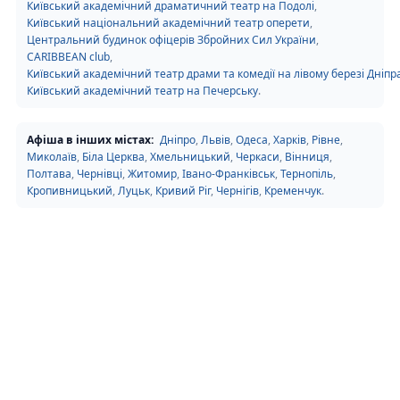
Київський академічний драматичний театр на Подолі
,
Київський національний академічний театр оперети
,
Центральний будинок офіцерів Збройних Сил України
,
CARIBBEAN club
,
Київський академічний театр драми та комедії на лівому березі Дніпр
Київський академічний театр на Печерську
.
Афіша в інших містах:
Дніпро
,
Львів
,
Одеса
,
Харків
,
Рівне
,
Миколаїв
,
Біла Церква
,
Хмельницький
,
Черкаси
,
Вінниця
,
Полтава
,
Чернівці
,
Житомир
,
Івано-Франківськ
,
Тернопіль
,
Кропивницький
,
Луцьк
,
Кривий Ріг
,
Чернігів
,
Кременчук
.