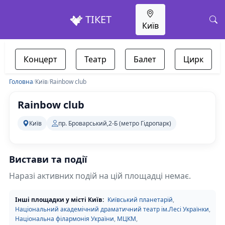
ТІКЕТ
Київ
Концерт
Театр
Балет
Цирк
Головна
/
Київ
/
Rainbow club
Rainbow club
Київ
пр. Броварський,2-Б (метро Гідропарк)
Вистави та події
Наразі активних подій на цій площадці немає.
Інші площадки у місті Київ:
Київський планетарій
,
Національний академічний драматичний театр ім.Лесі Українки
,
Національна філармонія України
,
МЦКМ
,