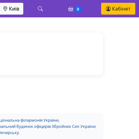
Київ
Кабінет
0
ціональна філармонія України
,
альний будинок офіцерів Збройних Сил України
,
Печерську
.