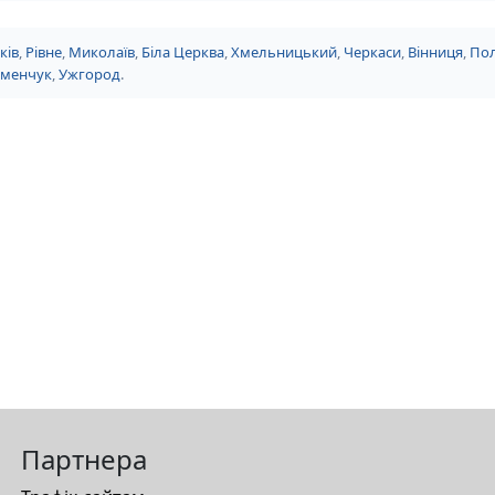
ків
,
Рівне
,
Миколаїв
,
Біла Церква
,
Хмельницький
,
Черкаси
,
Вінниця
,
Пол
еменчук
,
Ужгород
.
Партнера