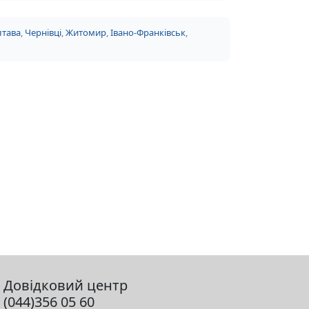
тава
,
Чернівці
,
Житомир
,
Івано-Франківськ
,
Довідковий центр
(044)356 05 60