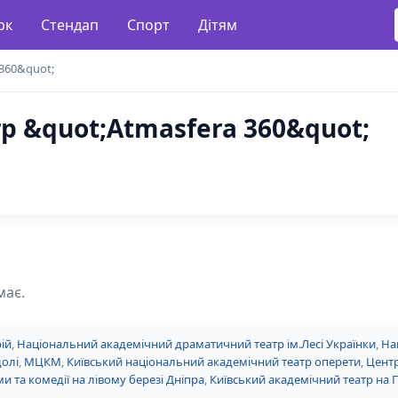
рк
Стендап
Спорт
Дітям
360&quot;
 &quot;Atmasfera 360&quot;
має.
ій
,
Національний академічний драматичний театр ім.Лесі Українки
,
На
долі
,
МЦКМ
,
Київський національний академічний театр оперети
,
Центр
и та комедії на лівому березі Дніпра
,
Київський академічний театр на 