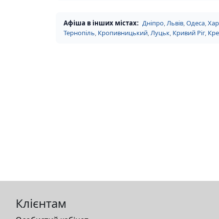
Афіша в інших містах:
Дніпро
,
Львів
,
Одеса
,
Хар
Тернопіль
,
Кропивницький
,
Луцьк
,
Кривий Ріг
,
Кр
Клієнтам