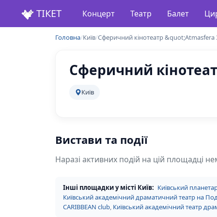
ТІКЕТ
Концерт
Театр
Балет
Ци
Головна
/
Київ
/
Сферичний кінотеатр &quot;Atmasfera 
Сферичний кінотеатр
Київ
Вистави та події
Наразі активних подій на цій площадці не
Інші площадки у місті Київ:
Київський планетар
Київський академічний драматичний театр на По
CARIBBEAN club
,
Київський академічний театр драм