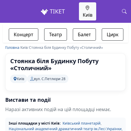
ТІКЕТ
Київ
Концерт
Театр
Балет
Цирк
Головна
/
Київ
/
Стоянка біля Будинку Побуту «Столичний»
Стоянка біля Будинку Побуту
«Столичний»
Київ
вул. С.Петлюри 28
Вистави та події
Наразі активних подій на цій площадці немає.
Інші площадки у місті Київ:
Київський планетарій
,
Національний академічний драматичний театр ім.Лесі Українки
,