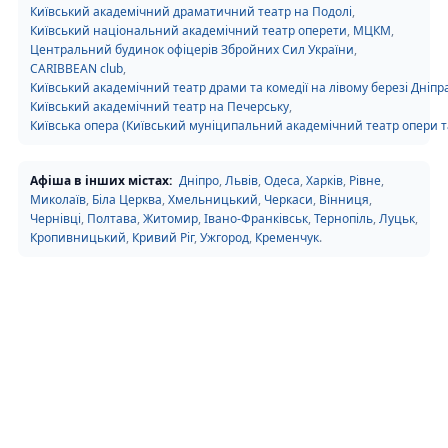
Київський академічний драматичний театр на Подолі
,
Київський національний академічний театр оперети
,
МЦКМ
,
Центральний будинок офіцерів Збройних Сил України
,
CARIBBEAN club
,
Київський академічний театр драми та комедії на лівому березі Дніпр
Київський академічний театр на Печерську
,
Київська опера (Київський муніципальний академічний театр опери та
Афіша в інших містах:
Дніпро
,
Львів
,
Одеса
,
Харків
,
Рівне
,
Миколаїв
,
Біла Церква
,
Хмельницький
,
Черкаси
,
Вінниця
,
Чернівці
,
Полтава
,
Житомир
,
Івано-Франківськ
,
Тернопіль
,
Луцьк
,
Кропивницький
,
Кривий Ріг
,
Ужгород
,
Кременчук
.