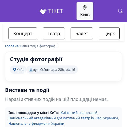
ТІКЕТ
Київ
Концерт
Театр
Балет
Цирк
Головна
/
Київ
/
Студія фотографії
Студія фотографії
Київ
вул. О.Гончара 28б, оф.16
Вистави та події
Наразі активних подій на цій площадці немає.
Інші площадки у місті Київ:
Київський планетарій
,
Національний академічний драматичний театр ім.Лесі Українки
,
Національна філармонія України
,