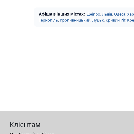
Афіша в інших містах:
Дніпро
,
Львів
,
Одеса
,
Хар
Тернопіль
,
Кропивницький
,
Луцьк
,
Кривий Ріг
,
Кр
Клієнтам