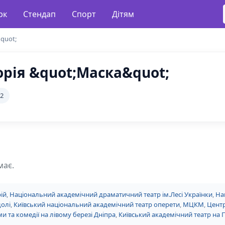
рк
Стендап
Спорт
Дітям
quot;
рія &quot;Маска&quot;
32
має.
ій
,
Національний академічний драматичний театр ім.Лесі Українки
,
На
долі
,
Київський національний академічний театр оперети
,
МЦКМ
,
Центр
и та комедії на лівому березі Дніпра
,
Київський академічний театр на 