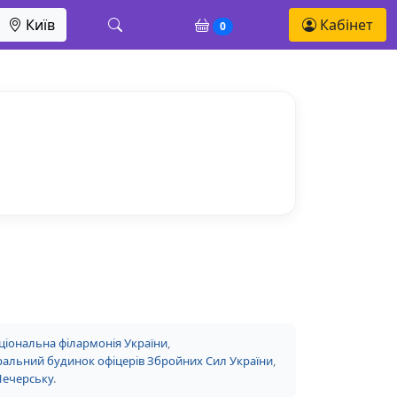
Київ
Кабінет
0
ціональна філармонія України
,
альний будинок офіцерів Збройних Сил України
,
Печерську
.