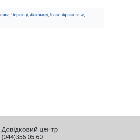
тава
,
Чернівці
,
Житомир
,
Івано-Франківськ
,
Довідковий центр
(044)356 05 60