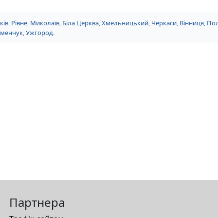
ків
,
Рівне
,
Миколаїв
,
Біла Церква
,
Хмельницький
,
Черкаси
,
Вінниця
,
Пол
еменчук
,
Ужгород
.
Партнера