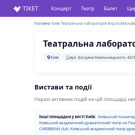
ТІКЕТ
Концерт
Театр
Балет
Ци
Головна
/
Київ
/
Театральна лабораторія &quot;Маска&
Театральна лаборато
Київ
вул. Богдана Хмельницького, 42/
Вистави та події
Наразі активних подій на цій площадці не
Інші площадки у місті Київ:
Київський планетар
Київський академічний драматичний театр на По
CARIBBEAN club
,
Київський академічний театр драм