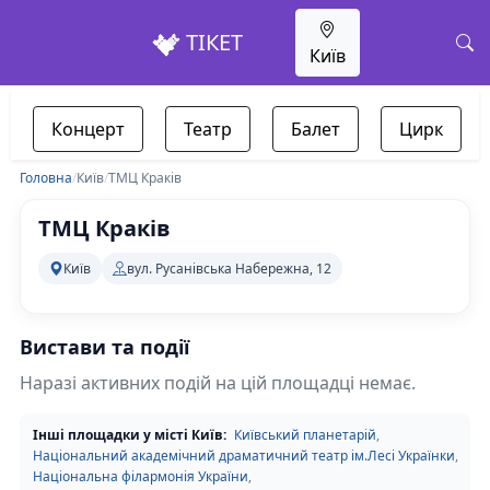
ТІКЕТ
Київ
Концерт
Театр
Балет
Цирк
Головна
/
Київ
/
ТМЦ Краків
ТМЦ Краків
Київ
вул. Русанівська Набережна, 12
Вистави та події
Наразі активних подій на цій площадці немає.
Інші площадки у місті Київ:
Київський планетарій
,
Національний академічний драматичний театр ім.Лесі Українки
,
Національна філармонія України
,