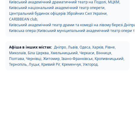
Київський академічний драматичний театр на Подолі
,
МЦКМ
,
Київський національний академічний театр оперети
,
Центральний будинок офіцерів Збройних Сил України
,
CARIBBEAN club
,
Київський академічний театр драми та комедії на лівому березі Дніпр
Київська опера (Київський муніципальний академічний театр опери та
Афіша в інших містах:
Дніпро
,
Львів
,
Одеса
,
Харків
,
Рівне
,
Миколаїв
,
Біла Церква
,
Хмельницький
,
Черкаси
,
Вінниця
,
Полтава
,
Чернівці
,
Житомир
,
Івано-Франківськ
,
Кропивницький
,
Тернопіль
,
Луцьк
,
Кривий Ріг
,
Кременчук
,
Ужгород
.