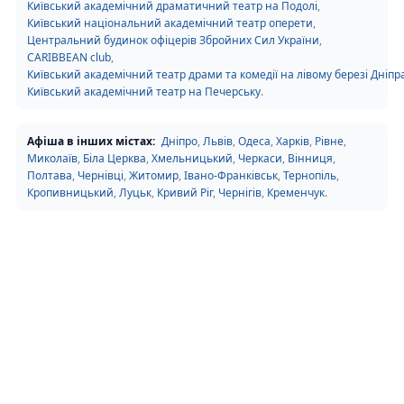
Київський академічний драматичний театр на Подолі
,
Київський національний академічний театр оперети
,
Центральний будинок офіцерів Збройних Сил України
,
CARIBBEAN club
,
Київський академічний театр драми та комедії на лівому березі Дніпр
Київський академічний театр на Печерську
.
Афіша в інших містах:
Дніпро
,
Львів
,
Одеса
,
Харків
,
Рівне
,
Миколаїв
,
Біла Церква
,
Хмельницький
,
Черкаси
,
Вінниця
,
Полтава
,
Чернівці
,
Житомир
,
Івано-Франківськ
,
Тернопіль
,
Кропивницький
,
Луцьк
,
Кривий Ріг
,
Чернігів
,
Кременчук
.