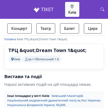
ТІКЕТ
Київ
Концерт
Театр
Балет
Цирк
Головна
/
Київ
/
ТРЦ &quot;Dream Town 1&quot;
ТРЦ &quot;Dream Town 1&quot;
Київ
пр-т Оболонський 1-Б
Вистави та події
Наразі активних подій на цій площадці немає.
Інші площадки у місті Київ:
Київський планетарій
,
Національний академічний драматичний театр ім.Лесі Українки
,
Національна філармонія України
,
МЦКМ
,