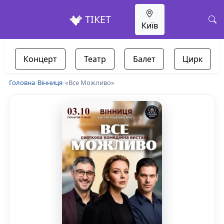
ТІКЕТ
Київ
Концерт
Театр
Балет
Цирк
Головна
/
Вінниця
/
«Все Можливо»