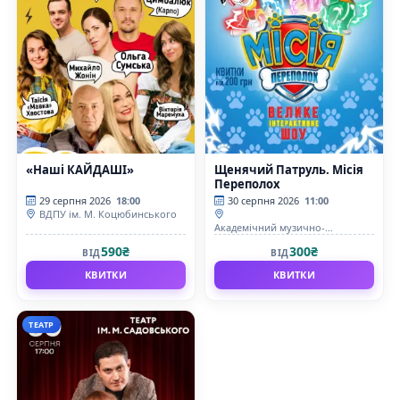
«Наші КАЙДАШІ»
Щенячий Патруль. Місія
Переполох
29 серпня 2026
18:00
30 серпня 2026
11:00
ВДПУ ім. М. Коцюбинського
Академічний музично-
драматичний театр ім. М.
590₴
300₴
ВІД
ВІД
Садовського
КВИТКИ
КВИТКИ
ТЕАТР