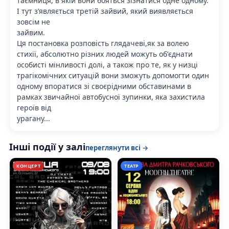
таємниця, в якій вони бояться зізнатися одне одному.
І тут зʼявляється третій зайвий, який виявляється
зовсім не
зайвим.
Ця постановка розповість глядачеві,як за волею
стихії, абсолютно різних людей можуть обʼєднати
особисті мінливості долі, а також про те, як у низці
трагікомічних ситуацій вони зможуть допомогти один
одному впоратися зі своєрідними обставинами в
рамках звичайної автобусної зупинки, яка захистила
героїв від
урагану...
Інші події у залі
переглянути всі →
КОНЦЕРТ
ТЕАТР