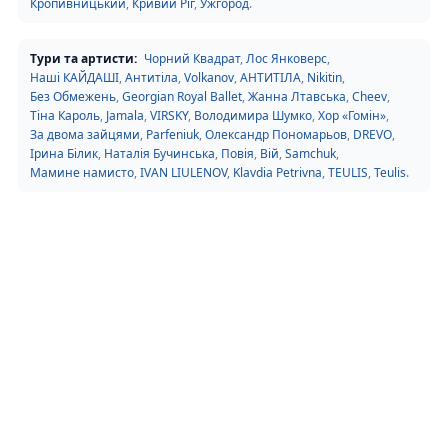
Кропивницький
,
Кривий Ріг
,
Ужгород
.
Тури та артисти:
Чорний Квадрат
,
Лос Янковерс
,
Наші КАЙДАШІ
,
Антитіла
,
Volkanov
,
АНТИТІЛА
,
Nikitin
,
Без Обмежень
,
Georgian Royal Ballet
,
Жанна Лтавська
,
Cheev
,
Тіна Кароль
,
Jamala
,
VIRSKY
,
Володимира Шумко
,
Хор «Гомін»
,
За двома зайцями
,
Parfeniuk
,
Олександр Пономарьов
,
DREVO
,
Ірина Білик
,
Наталія Бучинська
,
Повія
,
Вій
,
Samchuk
,
Мамине намисто
,
IVAN LIULENOV
,
Klavdia Petrivna
,
TEULIS
,
Teulis
.