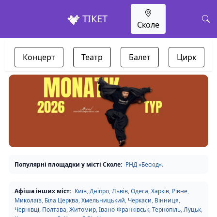
ТІКЕТ
Сколе
Концерт
Театр
Балет
Цирк
Популярні площадки у місті Сколе:
РНД «Бескід»
.
Афіша інших міст:
Київ
,
Дніпро
,
Львів
,
Одеса
,
Харків
,
Рівне
,
Миколаїв
,
Біла Церква
,
Хмельницький
,
Черкаси
,
Вінниця
,
Чернівці
,
Полтава
,
Житомир
,
Івано-Франківськ
,
Тернопіль
,
Луцьк
,