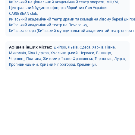
Київський національний академічний театр оперети
,
МЦКМ
,
Центральний будинок офіцерів Збройних Сил України
,
CARIBBEAN club
,
Київський академічний театр драми та комедії на лівому березі Дніпр
Київський академічний театр на Печерську
,
Київська опера (Київський муніципальний академічний театр опери та
Афіша в інших містах:
Дніпро
,
Львів
,
Одеса
,
Харків
,
Рівне
,
Миколаїв
,
Біла Церква
,
Хмельницький
,
Черкаси
,
Вінниця
,
Чернівці
,
Полтава
,
Житомир
,
Івано-Франківськ
,
Тернопіль
,
Луцьк
,
Кропивницький
,
Кривий Ріг
,
Ужгород
,
Кременчук
.