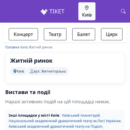
ТІКЕТ
Київ
Концерт
Театр
Балет
Цирк
Головна
/
Київ
/
Житній ринок
Житній ринок
Київ
вул. Житнеторзька
Вистави та події
Наразі активних подій на цій площадці немає.
Інші площадки у місті Київ:
Київський планетарій
,
Національний академічний драматичний театр ім.Лесі Українки
,
Київський академічний драматичний театр на Подолі
,