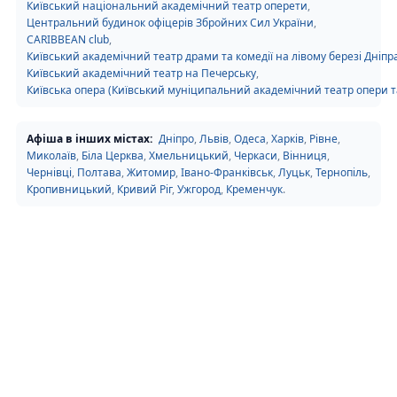
Київський національний академічний театр оперети
,
Центральний будинок офіцерів Збройних Сил України
,
CARIBBEAN club
,
Київський академічний театр драми та комедії на лівому березі Дніпр
Київський академічний театр на Печерську
,
Київська опера (Київський муніципальний академічний театр опери та
Афіша в інших містах:
Дніпро
,
Львів
,
Одеса
,
Харків
,
Рівне
,
Миколаїв
,
Біла Церква
,
Хмельницький
,
Черкаси
,
Вінниця
,
Чернівці
,
Полтава
,
Житомир
,
Івано-Франківськ
,
Луцьк
,
Тернопіль
,
Кропивницький
,
Кривий Ріг
,
Ужгород
,
Кременчук
.