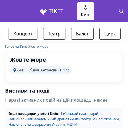
ТІКЕТ
Київ
Концерт
Театр
Балет
Цирк
Головна
/
Київ
/
Жовте море
Жовте море
Київ
вул. Антоновича, 172
Вистави та події
Наразі активних подій на цій площадці немає.
Інші площадки у місті Київ:
Київський планетарій
,
Національний академічний драматичний театр ім.Лесі Українки
,
Національна філармонія України
,
МЦКМ
,