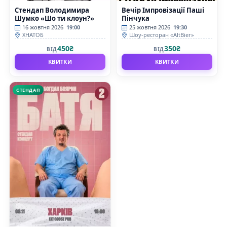
Стендап Володимира
Вечір Імпровізації Паші
Шумко «Шо ти клоун?»
Пінчука
16 жовтня 2026
19:00
25 жовтня 2026
19:30
ХНАТОБ
Шоу-ресторан «AltBier»
450₴
350₴
ВІД
ВІД
КВИТКИ
КВИТКИ
СТЕНДАП