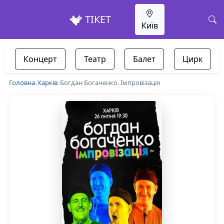
ТІКЕТ
Київ
Концерт
Театр
Балет
Цирк
Головна
/
Харків
/
Богдан Богаченко. Імпровізація