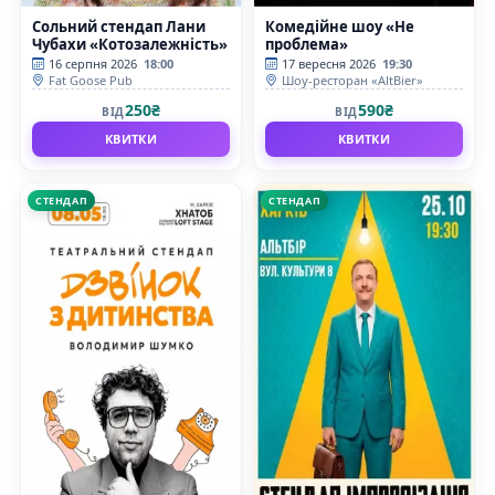
Сольний стендап Лани
Комедійне шоу «Не
Чубахи «Котозалежність»
проблема»
16 серпня 2026
18:00
17 вересня 2026
19:30
Fat Goose Pub
Шоу-ресторан «AltBier»
250₴
590₴
ВІД
ВІД
КВИТКИ
КВИТКИ
СТЕНДАП
СТЕНДАП