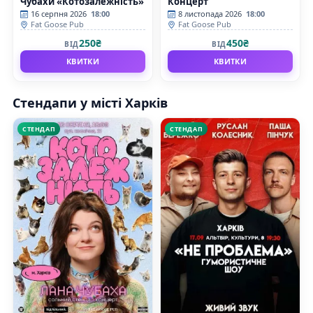
Чубахи «Котозалежність»
Концерт
16 серпня 2026
18:00
8 листопада 2026
18:00
Fat Goose Pub
Fat Goose Pub
250₴
450₴
ВІД
ВІД
КВИТКИ
КВИТКИ
Стендапи у місті Харків
СТЕНДАП
СТЕНДАП