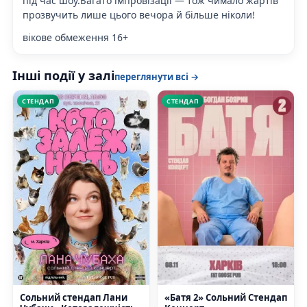
під час шоу.Багато імпровізації — тож чимало жартів
прозвучить лише цього вечора й більше ніколи!
вікове обмеження 16+
Інші події у залі
переглянути всі →
СТЕНДАП
СТЕНДАП
Сольний стендап Лани
«Батя 2» Сольний Стендап