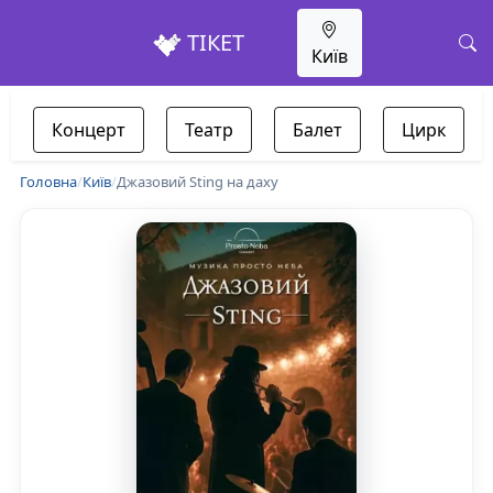
ТІКЕТ
Київ
Концерт
Театр
Балет
Цирк
Головна
/
Київ
/
Джазовий Sting на даху