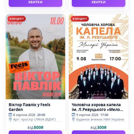
КВИТКИ
КВИТКИ
КОНЦЕРТ
КОНЦЕРТ
Віктор Павлік у Feels
Чоловіча хорова капела
Garden
ім. Л.Ревуцького «Мелодії
України»
8 серпня 2026
20:00
9 серпня 2026
17:00
Арт- простір UYAVA (ВДНГ)
Будинок вчених НАН України
800₴
300₴
ВІД
ВІД