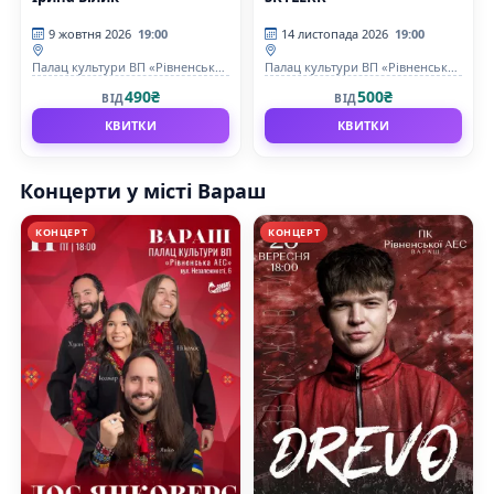
9 жовтня 2026
19:00
14 листопада 2026
19:00
Палац культури ВП «Рівненська
Палац культури ВП «Рівненська
АЕС»
АЕС»
490₴
500₴
ВІД
ВІД
КВИТКИ
КВИТКИ
Концерти у місті Вараш
КОНЦЕРТ
КОНЦЕРТ