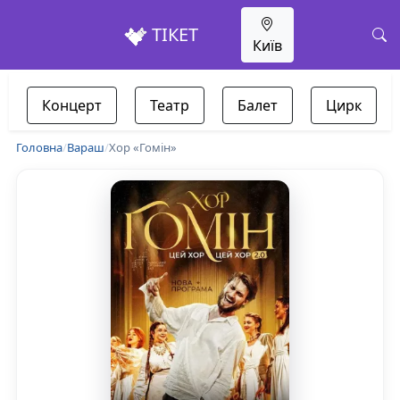
ТІКЕТ
Київ
Концерт
Театр
Балет
Цирк
Головна
/
Вараш
/
Хор «Гомін»