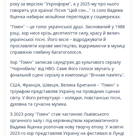
року за версією "Укрінформ", а у 2025-му про нього
говорить уся країна! Пісня "Цей сон…" із соло Вадима
Яценка набирає мільйони переглядів у соцмережах.
"Гомін" – це голос української душі. Заснований у 1988
році, хор несе крізь десятиліття силу, красу й велич
української пісні. Його місія – відроджувати й
прославляти хорове мистецтво, відкриваючи в музиці
справжню глибину багатоголосся.
Хор "Гомін" записав саундтрек до культового серіалу
"Чорнобиль" від HBO. Саме його голоси звучать у
фінальній сцені серіалу в композиції "Вічная пам’ять".
США, Франція, Швеція, Велика Британія – "Гомін" з
тріумфом представляв Україну на провідних сценах
світу. У його репертуарі – колядки, повстанські пісні,
духовна та сучасна музика.
З 2023 року "Гомін" став частиною Львівського
органного залу і під керівництвом харизматичного
Вадима Яценка розпочав нову творчу епоху. У жовтні
2023-го хор представляв Україну на фестивалі в Лунді