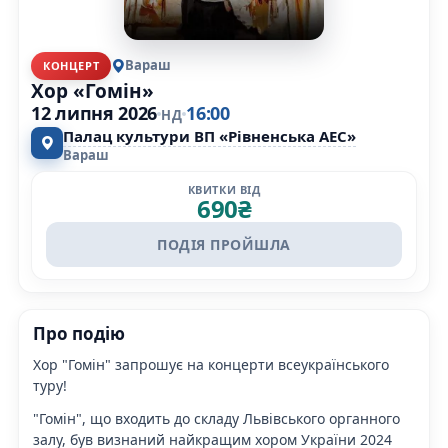
Вараш
КОНЦЕРТ
Хор «Гомін»
12 липня 2026
16:00
НД
Палац культури ВП «Рівненська АЕС»
Вараш
КВИТКИ ВІД
690
₴
ПОДІЯ ПРОЙШЛА
Про подію
Хор "Гомін" запрошує на концерти всеукраїнського
туру!
"Гомін", що входить до складу Львівського органного
залу, був визнаний найкращим хором України 2024