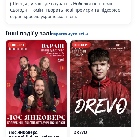
(Швеція), у залі, де вручають Нобелівські премії.
Сьогодні "Гомін" творить нові прем’єри та підкорює
серця красою української пісні.
Інші події у залі
переглянути всі →
КОНЦЕРТ
КОНЦЕРТ
Лос Янковерс.
DREVO