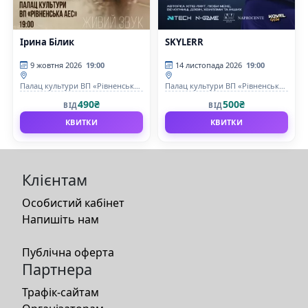
Ірина Білик
SKYLERR
9 жовтня 2026
19:00
14 листопада 2026
19:00
Палац культури ВП «Рівненська
Палац культури ВП «Рівненська
АЕС»
АЕС»
490₴
500₴
ВІД
ВІД
КВИТКИ
КВИТКИ
Клієнтам
Особистий кабінет
Напишіть нам
Публічна оферта
Партнера
Трафік-сайтам