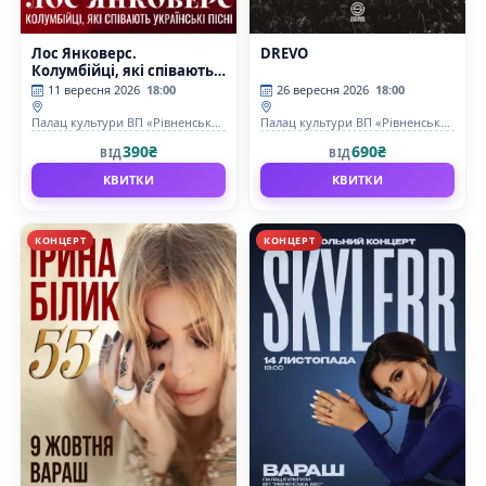
Лос Янковерс.
DREVO
Колумбійці, які співають
українські пісні
11 вересня 2026
18:00
26 вересня 2026
18:00
Палац культури ВП «Рівненська
Палац культури ВП «Рівненська
АЕС»
АЕС»
390₴
690₴
ВІД
ВІД
КВИТКИ
КВИТКИ
КОНЦЕРТ
КОНЦЕРТ