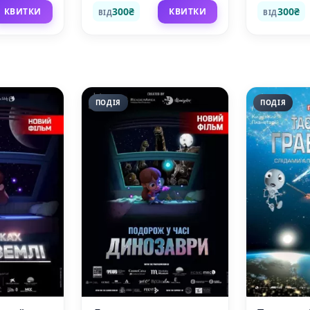
планетарій)
планетар
300₴
300₴
КВИТКИ
КВИТКИ
ВІД
ВІД
ПОДІЯ
ПОДІЯ