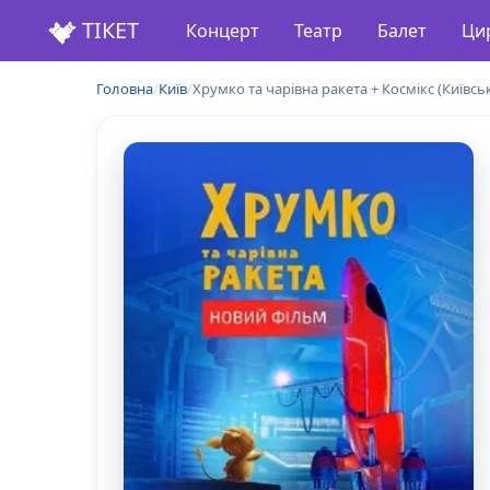
ТІКЕТ
Концерт
Театр
Балет
Ци
Головна
/
Київ
/
Хрумко та чарівна ракета + Космікс (Київсь