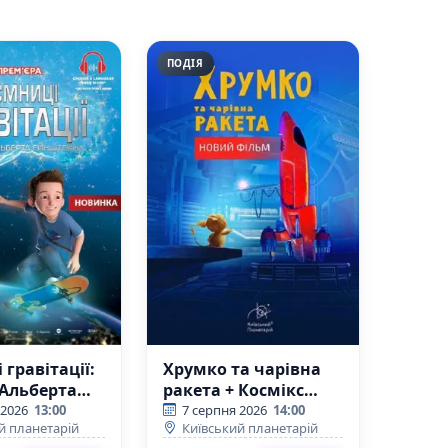
ПОДІЯ
 гравітації:
Хрумко та чарівна
 Альберта
ракета + Космікс
йна
(Київський
 2026
13:00
7 серпня 2026
14:00
й планетарій
Київський планетарій
кий
планетарій)