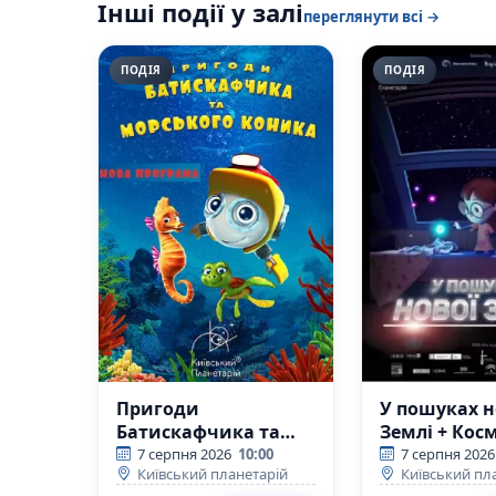
Інші події у залі
переглянути всі →
ПОДІЯ
ПОДІЯ
Пригоди
У пошуках н
Батискафчика та
Землі + Кос
Морського Коника +
вікторина
7 серпня 2026
10:00
7 серпня 2026
Київський планетарій
Київський пл
Космікс (Київський
(Київський