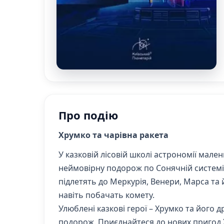
Про подію
Хрумко та чарівна ракета
У казковій лісовій школі астрономії мале
неймовірну подорож по Сонячній системі.
підлетять до Меркурія, Венери, Марса та й
навіть побачать комету.
Улюблені казкові герої – Хрумко та його 
подорож. Приєднайтеся до нових пригод Хру