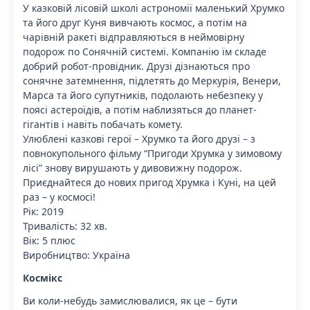
У казковій лісовій школі астрономії маленький Хрумко
та його друг Куня вивчають космос, а потім на
чарівній ракеті відправляються в неймовірну
подорож по Сонячній системі. Компанію їм складе
добрий робот-провідник. Друзі дізнаються про
сонячне затемнення, підлетять до Меркурія, Венери,
Марса та його супутників, подолають небезпеку у
поясі астероїдів, а потім наблизяться до планет-
гігантів і навіть побачать комету.
Улюблені казкові герої – Хрумко та його друзі – з
повнокупольного фільму “Пригоди Хрумка у зимовому
лісі” знову вирушають у дивовижну подорож.
Приєднайтеся до нових пригод Хрумка і Куні, на цей
раз – у космосі!
Рік: 2019
Тривалість: 32 хв.
Вік: 5 плюс
Виробництво: Україна
Космікс
Ви коли-небудь замислювалися, як це – бути