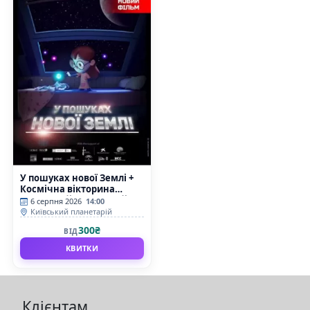
У пошуках нової Землі +
Космічна вікторина
(Київський планетарій)
6 серпня 2026
14:00
Київський планетарій
300₴
ВІД
КВИТКИ
Клієнтам