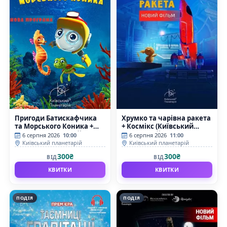
Пригоди Батискафчика
Хрумко та чарівна ракета
та Морського Коника +
+ Космікс (Київський
Космікс (Київський
планетарій)
6 серпня 2026
10:00
6 серпня 2026
11:00
планетарій)
Київський планетарій
Київський планетарій
300₴
300₴
ВІД
ВІД
КВИТКИ
КВИТКИ
ПОДІЯ
ПОДІЯ