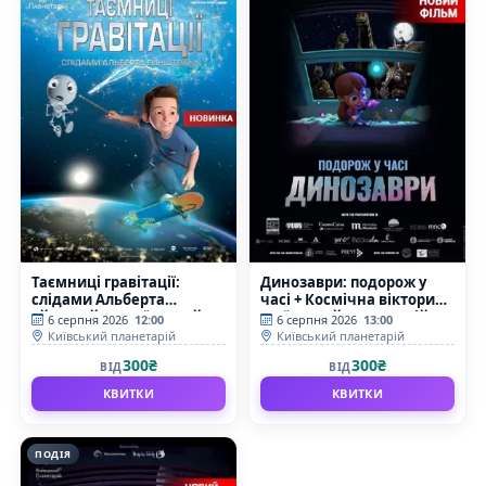
Таємниці гравітації:
Динозаври: подорож у
слідами Альберта
часі + Космічна вікторина
Ейнштейна (Київський
(Київський планетарій)
6 серпня 2026
12:00
6 серпня 2026
13:00
планетарій)
Київський планетарій
Київський планетарій
300₴
300₴
ВІД
ВІД
КВИТКИ
КВИТКИ
ПОДІЯ