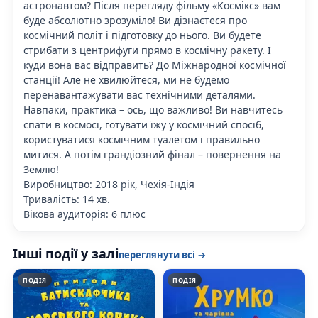
астронавтом? Після перегляду фільму «Космікс» вам
буде абсолютно зрозуміло! Ви дізнаєтеся про
космічний політ і підготовку до нього. Ви будете
стрибати з центрифуги прямо в космічну ракету. І
куди вона вас відправить? До Міжнародної космічної
станції! Але не хвилюйтеся, ми не будемо
перенавантажувати вас технічними деталями.
Навпаки, практика – ось, що важливо! Ви навчитесь
спати в космосі, готувати їжу у космічний спосіб,
користуватися космічним туалетом і правильно
митися. А потім грандіозний фінал – повернення на
Землю!
Виробництво: 2018 рік, Чехія-Індія
Тривалість: 14 хв.
Вікова аудиторія: 6 плюс
Інші події у залі
переглянути всі →
ПОДІЯ
ПОДІЯ