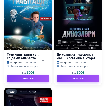
Таємниці гравітації:
Динозаври: подорож у
слідами Альберта
часі + Космічна вікторина
Ейнштейна (Київський
(Київський планетарій)
6 серпня 2026
12:00
6 серпня 2026
13:00
планетарій)
Київський планетарій
Київський планетарій
300₴
300₴
ВІД
ВІД
КВИТКИ
КВИТКИ
ПОДІЯ