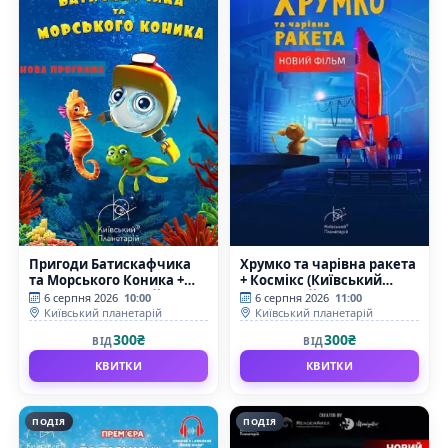
Пригоди Батискафчика
Хрумко та чарівна ракета
та Морського Коника +
+ Космікс (Київський
Космікс (Київський
планетарій)
6 серпня 2026
10:00
6 серпня 2026
11:00
планетарій)
Київський планетарій
Київський планетарій
300₴
300₴
ВІД
ВІД
КВИТКИ
КВИТКИ
ПОДІЯ
ПОДІЯ