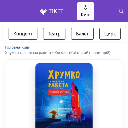
ТІКЕТ
Київ
Концерт
Театр
Балет
Цирк
Головна
/
Київ
/
Хрумко та чарівна ракета + Космікс (Київський планетарій)