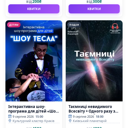
200₴
300₴
ВІД
ВІД
КВИТКИ
КВИТКИ
ДІТЯМ
ПОДІЯ
Інтерактивна шоу-
Таємниці невидимого
програма для дітей «Шоу
Всесвіту + Одного разу за
Тесла»
Великого Вибуху
9 серпня 2026
15:00
9 серпня 2026
18:00
(Київський планетарій)
Культурний кластер Краків
Київський планетарій