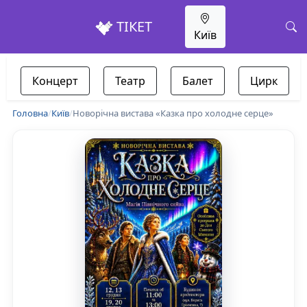
ТІКЕТ
Київ
Концерт
Театр
Балет
Цирк
Головна
/
Київ
/
Новорічна вистава «Казка про холодне серце»