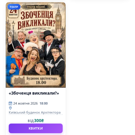
ТЕАТР
«Збоченця викликали?»
24 жовтня 2026
18:00
Київський будинок Архітектора
300₴
ВІД
КВИТКИ