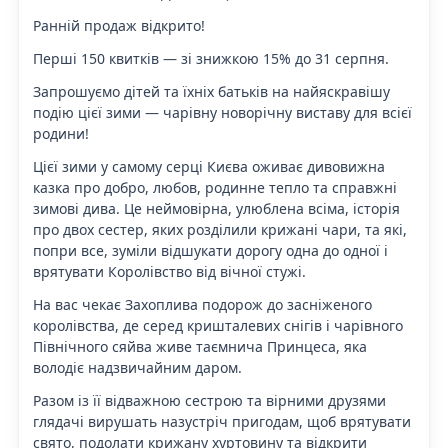
Ранній продаж відкрито!
Перші 150 квитків — зі знижкою 15% до 31 серпня.
Запрошуємо дітей та їхніх батьків на найяскравішу
подію цієї зими — чарівну новорічну виставу для всієї
родини!
Цієї зими у самому серці Києва оживає дивовижна
казка про добро, любов, родинне тепло та справжні
зимові дива. Це неймовірна, улюблена всіма, історія
про двох сестер, яких розділили крижані чари, та які,
попри все, зуміли відшукати дорогу одна до одної і
врятувати Королівство від вічної стужі.
На вас чекає Захоплива подорож до засніженого
королівства, де серед кришталевих снігів і чарівного
Північного сяйва живе таємнича Принцеса, яка
володіє надзвичайним даром.
Разом із її відважною сестрою та вірними друзями
глядачі вирушать назустріч пригодам, щоб врятувати
свято, подолати крижану хуртовину та відкрити