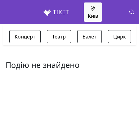
ТІКЕТ
Київ
Концерт
Театр
Балет
Цирк
Подію не знайдено