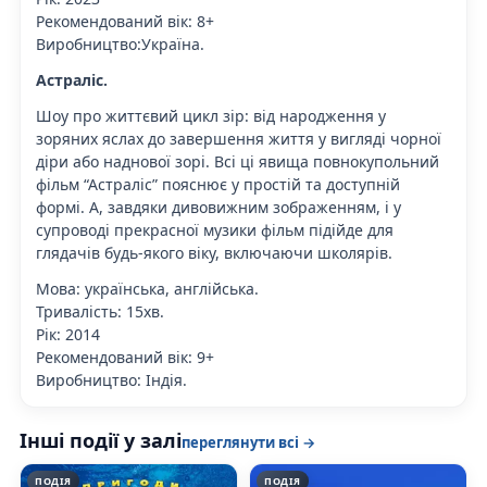
Рекомендований вік: 8+
Виробництво:Україна.
Астраліс.
Шоу про життєвий цикл зір: від народження у
зоряних яслах до завершення життя у вигляді чорної
діри або наднової зорі. Всі ці явища повнокупольний
фільм “Астраліс” пояснює у простій та доступній
формі. А, завдяки дивовижним зображенням, і у
супроводі прекрасної музики фільм підійде для
глядачів будь-якого віку, включаючи школярів.
Мова: українська, англійська.
Тривалість: 15хв.
Рік: 2014
Рекомендований вік: 9+
Виробництво: Індія.
Інші події у залі
переглянути всі →
ПОДІЯ
ПОДІЯ