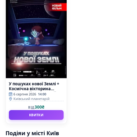
У пошуках нової Землі +
Космічна вікторина
(Київський планетарій)
6 серпня 2026
14:00
Київський планетарій
300₴
ВІД
КВИТКИ
Подіяи у місті Київ