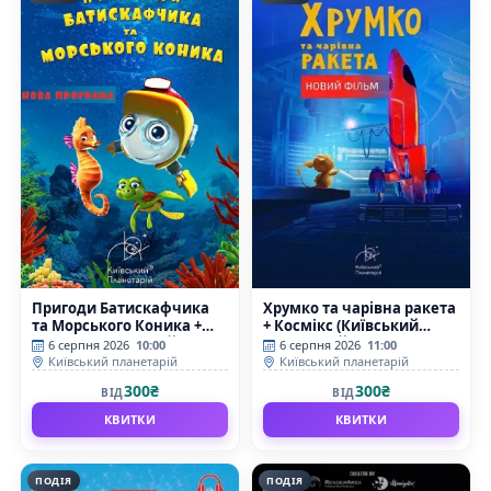
Пригоди Батискафчика
Хрумко та чарівна ракета
та Морського Коника +
+ Космікс (Київський
Космікс (Київський
планетарій)
6 серпня 2026
10:00
6 серпня 2026
11:00
планетарій)
Київський планетарій
Київський планетарій
300₴
300₴
ВІД
ВІД
КВИТКИ
КВИТКИ
ПОДІЯ
ПОДІЯ