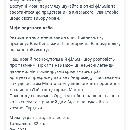
Доступні мови перегляду шукайте в описі фільмів та
звертайтеся до представників Київського Планетарію
щодо свого вибору мови.
Міфи зоряного неба.
Автоматично згенерований опис Новинка, яку
пропонує Вам Київський Планетарій на Вашому шляху
пізнання «Всесвіту»
Наш новий повнокупольний фільм - шоу розповість
про таємничі зірки та найвідоміші небесні легенди
давнини. Ми помандруємо крізь хмари, щоб
врятувати прекрасну царівну Андромеду. Простежимо
за чудовиськом Мінотавром у дивовижних перипетіях
жахливого Лабіринту короля Міноса.
Подорожуватимемо з Орфеєм та його чарівною лірою
крізь спеку та сірчаний дим Аїда в пошуках його
коханої Еврідіки.
Мова: українська, англійська.
Тривалість: 32 хв.
Рік: 2023