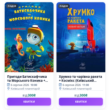
ПОДІЯ
ПОДІЯ
Пригоди Батискафчика
Хрумко та чарівна ракета
та Морського Коника +
+ Космікс (Київський
Космікс (Київський
планетарій)
6 серпня 2026
10:00
6 серпня 2026
11:00
планетарій)
Київський планетарій
Київський планетарій
300₴
300₴
ВІД
ВІД
КВИТКИ
КВИТКИ