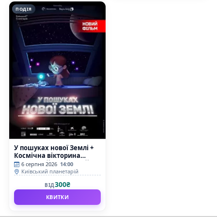
ПОДІЯ
У пошуках нової Землі +
Космічна вікторина
(Київський планетарій)
6 серпня 2026
14:00
Київський планетарій
300₴
ВІД
КВИТКИ