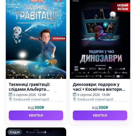
Таємниці гравітації:
Динозаври: подорож у
слідами Альберта
часі + Космічна вікторина
Ейнштейна (Київський
(Київський планетарій)
6 серпня 2026
12:00
6 серпня 2026
13:00
планетарій)
Київський планетарій
Київський планетарій
300₴
300₴
ВІД
ВІД
КВИТКИ
КВИТКИ
ПОДІЯ