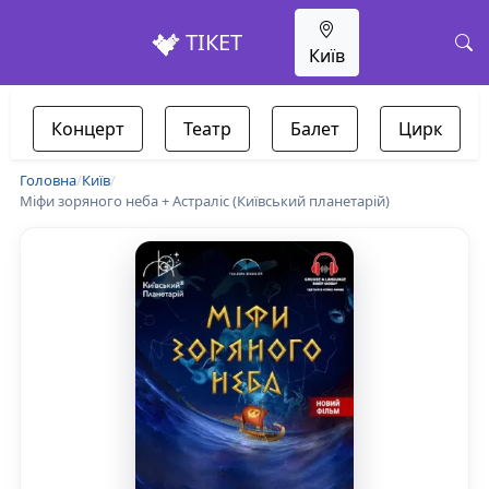
ТІКЕТ
Київ
Концерт
Театр
Балет
Цирк
Головна
/
Київ
/
Міфи зоряного неба + Астраліс (Київський планетарій)