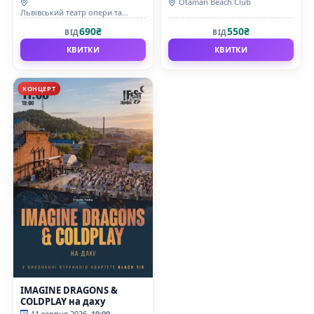
Otaman Beach Club
Львівський театр опери та
балету
690₴
550₴
ВІД
ВІД
КВИТКИ
КВИТКИ
КОНЦЕРТ
IMAGINE DRAGONS &
COLDPLAY на даху
11 серпня 2026
19:00