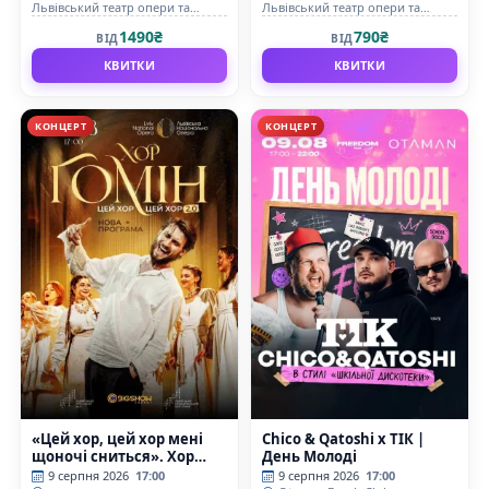
Львівський театр опери та
Львівський театр опери та
балету
балету
1490₴
790₴
ВІД
ВІД
КВИТКИ
КВИТКИ
КОНЦЕРТ
КОНЦЕРТ
«Цей хор, цей хор мені
Сhico & Qatoshi x ТІК |
щоночі сниться». Хор
День Молоді
«Гомін»
9 серпня 2026
17:00
9 серпня 2026
17:00