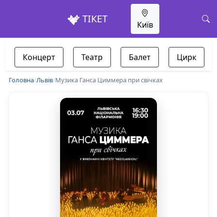
ТІКЕТ
Київ
Концерт
Театр
Балет
Цирк
Головна
/
Львів
/
Музика Ганса Циммера при свічках