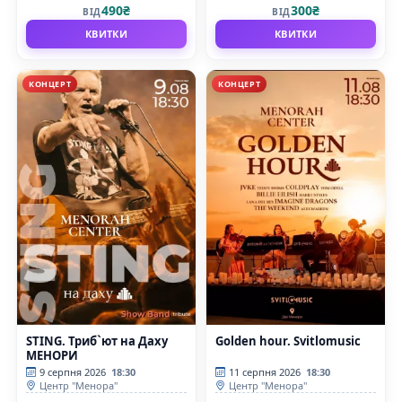
490₴
300₴
ВІД
ВІД
КВИТКИ
КВИТКИ
КОНЦЕРТ
КОНЦЕРТ
STING. Триб`ют на Даху
Golden hour. Svitlomusic
МЕНОРИ
9 серпня 2026
18:30
11 серпня 2026
18:30
Центр "Менора"
Центр "Менора"