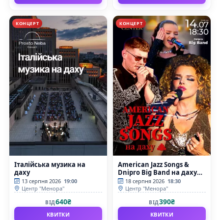
КОНЦЕРТ
КОНЦЕРТ
Італійська музика на
American Jazz Songs &
даху
Dnipro Big Band на даху
Менори
13 серпня 2026
19:00
18 серпня 2026
18:30
Центр "Менора"
Центр "Менора"
640₴
390₴
ВІД
ВІД
КВИТКИ
КВИТКИ