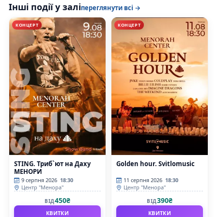
Інші події у залі
переглянути всі →
КОНЦЕРТ
КОНЦЕРТ
STING. Триб`ют на Даху
Golden hour. Svitlomusic
МЕНОРИ
9 серпня 2026
18:30
11 серпня 2026
18:30
Центр "Менора"
Центр "Менора"
450₴
390₴
ВІД
ВІД
КВИТКИ
КВИТКИ