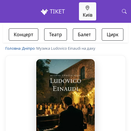
ТІКЕТ
Київ
Концерт
Театр
Балет
Цирк
Головна
/
Дніпро
/
Музика Ludovico Einaudi на даху