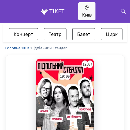
ТІКЕТ
Київ
Концерт
Театр
Балет
Цирк
Головна
/
Київ
/
Підпільний Стендап