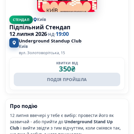
Київ
СТЕНДАП
Підпільний Стендап
12 липня 2026
19:00
НД
Underground Standup Club
Київ
вул. Золотоворітська, 15
КВИТКИ ВІД
350
₴
ПОДІЯ ПРОЙШЛА
Про подію
12 липня ввечері у тебе є вибір: провести його як
зазвичай - або прийти до
Underground Stand Up
Club
і вийти звідти з тим відчуттям, коли сміявся так,