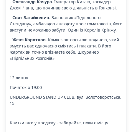
- Олександр Качура.
Імператор Китаю, каскадер
Джекі Чана, що починав свою діяльність в Гонконзі.
- Свят Загайкевич.
Засновник «Підпільного
Стендапу», амбасадор анекдоту про стоматологів, його
виступи неможливо забути. Один із Королів Крінжу.
-
Женя Коротков.
Комік з акторською подачею, який
змусить вас одночасно сміятись і плакати. В його
жартах ви точно впізнаєте себе. Шоуранер
«Підпільних Розгонів»
12 липня
Початок о 19:00
UNDERGROUND STAND UP CLUB, вул. Золотоворотська,
15
Квитки вже у продажу - забирайте, поки є місця!