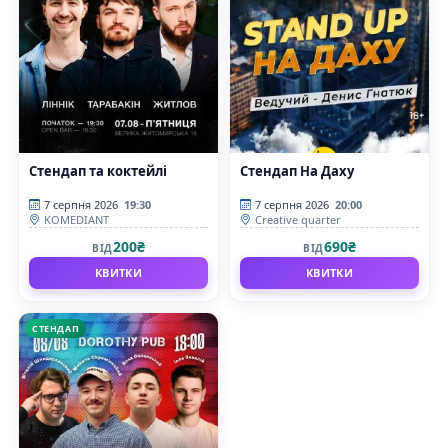
Стендап та коктейлі
Стендап На Даху
7 серпня 2026
19:30
7 серпня 2026
20:00
KOMEDIANT
Creative quarter
200₴
690₴
ВІД
ВІД
КВИТКИ
КВИТКИ
СТЕНДАП