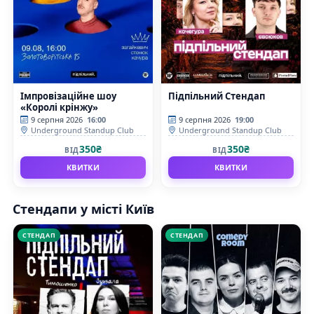
Імпровізаційне шоу
Підпільний Стендап
«Королі крінжу»
9 серпня 2026
16:00
9 серпня 2026
19:00
Underground Standup Club
Underground Standup Club
350₴
350₴
ВІД
ВІД
КВИТКИ
КВИТКИ
Стендапи у місті Київ
СТЕНДАП
СТЕНДАП