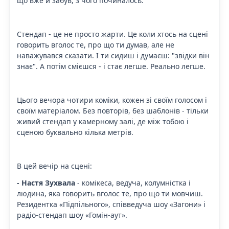
що вже й забув, з чого починалось.
Стендап - це не просто жарти. Це коли хтось на сцені
говорить вголос те, про що ти думав, але не
наважувався сказати. І ти сидиш і думаєш: "звідки він
знає". А потім смієшся - і стає легше. Реально легше.
Цього вечора чотири коміки, кожен зі своїм голосом і
своїм матеріалом. Без повторів, без шаблонів - тільки
живий стендап у камерному залі, де між тобою і
сценою буквально кілька метрів.
В цей вечір на сцені:
- Настя Зухвала
- комікеса, ведуча, колумністка і
людина, яка говорить вголос те, про що ти мовчиш.
Резидентка «Підпільного», співведуча шоу «Загони» і
радіо-стендап шоу «Гомін-аут».