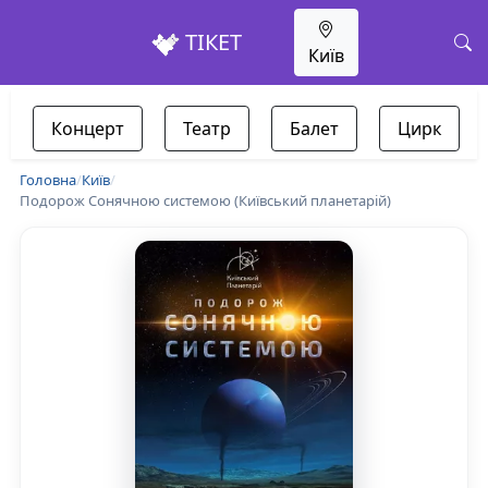
ТІКЕТ
Київ
Концерт
Театр
Балет
Цирк
Головна
/
Київ
/
Подорож Сонячною системою (Київський планетарій)