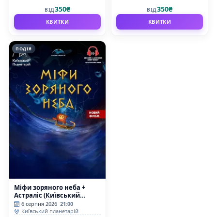
350₴
350₴
ВІД
ВІД
КВИТКИ
КВИТКИ
ПОДІЯ
Міфи зоряного неба +
Астраліс (Київський
планетарій)
6 серпня 2026
21:00
Київський планетарій