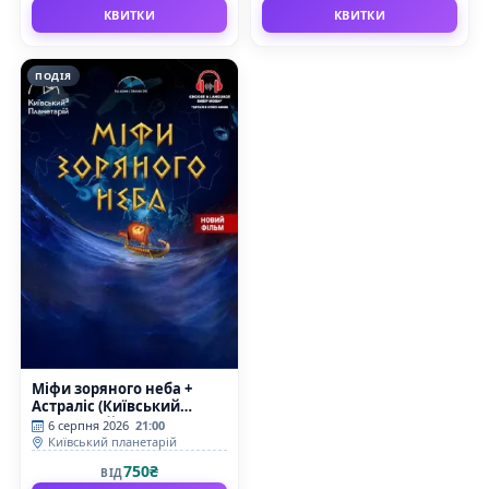
КВИТКИ
КВИТКИ
ПОДІЯ
Міфи зоряного неба +
Астраліс (Київський
планетарій)
6 серпня 2026
21:00
Київський планетарій
750₴
ВІД