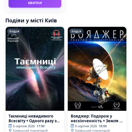
КВИТКИ
Подіяи у місті Київ
ПОДІЯ
ПОДІЯ
Таємниці невидимого
Вояджер: Подорож у
Всесвіту + Одного разу за
нескінченність + Земля з
Великого Вибуху
МКС (Київський
6 серпня 2026
17:00
6 серпня 2026
18:00
(Київський планетарій)
планетарій)
Київський планетарій
Київський планетарій