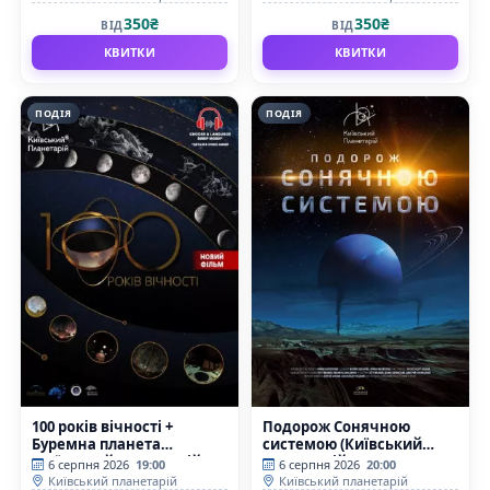
350₴
350₴
ВІД
ВІД
КВИТКИ
КВИТКИ
ПОДІЯ
ПОДІЯ
100 років вічності +
Подорож Сонячною
Буремна планета
системою (Київський
(Київський планетарій)
планетарій)
6 серпня 2026
19:00
6 серпня 2026
20:00
Київський планетарій
Київський планетарій