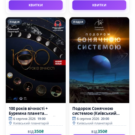
КВИТКИ
КВИТКИ
ПОДІЯ
ПОДІЯ
100 років вічності +
Подорож Сонячною
Буремна планета
системою (Київський
(Київський планетарій)
планетарій)
6 серпня 2026
19:00
6 серпня 2026
20:00
Київський планетарій
Київський планетарій
350₴
350₴
ВІД
ВІД