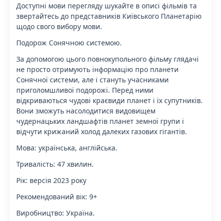
Доступні мови перегляду шукайте в описі фільмів та
звертайтесь до представників Київського Планетарію
щодо свого вибору мови.
Подорож Сонячною системою.
За допомогою цього повнокупольного фільму глядачі
не просто отримують інформацію про планети
Сонячної системи, але і стануть учасниками
приголомшливої подорожі. Перед ними
відкриваються чудові краєвиди планет і їх супутників.
Вони зможуть насолодитися видовищем
чудернацьких ландшафтів планет земної групи і
відчути крижаний холод далеких газових гігантів.
Мова: українська, англійська.
Тривалість: 47 хвилин.
Рік: версія 2023 року
Рекомендований вік: 9+
Виробництво: Україна.