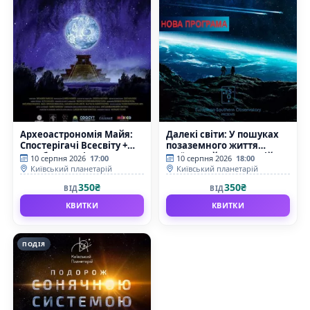
Археоастрономія Майя:
Далекі світи: У пошуках
Спостерігачі Всесвіту +
позаземного життя
Скарби Всесвіту
(Київський планетарій)
10 серпня 2026
17:00
10 серпня 2026
18:00
(Київський планетарій)
Київський планетарій
Київський планетарій
350₴
350₴
ВІД
ВІД
КВИТКИ
КВИТКИ
ПОДІЯ