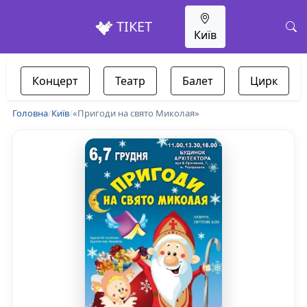
ТІКЕТ
Київ
Концерт
Театр
Балет
Цирк
Головна
/
Київ
/
«Пригоди на свято Миколая»