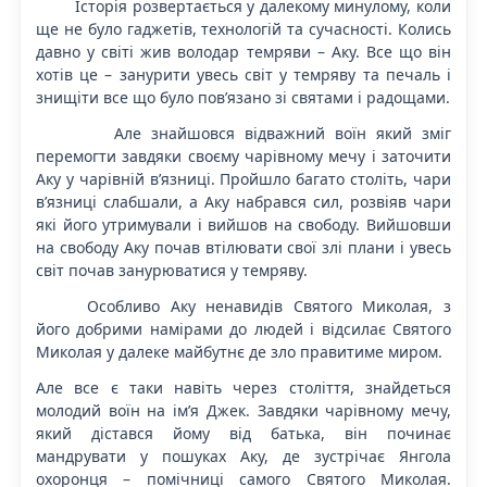
Історія розвертається у далекому минулому, коли
ще не було гаджетів, технологій та сучасності. Колись
давно у світі жив володар темряви – Аку. Все що він
хотів це – занурити увесь світ у темряву та печаль і
знищіти все що було повʼязано зі святами і радощами.
Але знайшовся відважний воїн який зміг
перемогти завдяки своєму чарівному мечу і заточити
Аку у чарівній вʼязниці. Пройшло багато століть, чари
вʼязниці слабшали, а Аку набрався сил, розвіяв чари
які його утримували і вийшов на свободу. Вийшовши
на свободу Аку почав втілювати свої злі плани і увесь
світ почав занурюватися у темряву.
Особливо Аку ненавидів Святого Миколая, з
його добрими намірами до людей і відсилає Святого
Миколая у далеке майбутнє де зло правитиме миром.
Але все є таки навіть через століття, знайдеться
молодий воїн на імʼя Джек. Завдяки чарівному мечу,
який дістався йому від батька, він починає
мандрувати у пошуках Аку, де зустрічає Янгола
охоронця – помічниці самого Святого Миколая.