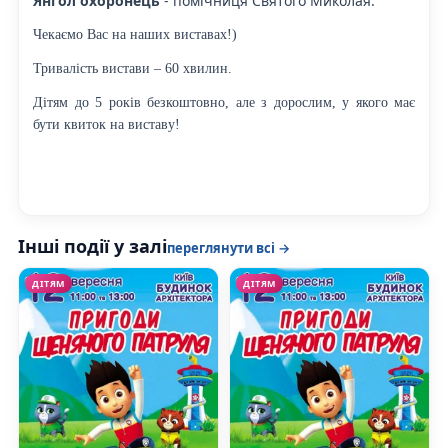
Янгол охоронець
- помічниця Святого Миколая.
Чекаємо Вас на наших виставах!)
Тривалість вистави – 60 хвилин.
Дітям до 5 років безкоштовно, але з дорослим, у якого має
бути квиток на виставу!
Інші події у залі
переглянути всі →
ДІТЯМ
ДІТЯМ