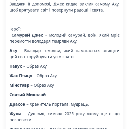
Завдяки її допомозі, Джек кидає виклик самому Аку,
щоб врятувати світ і повернути радощі і свята.
Герої:
Самурай Джек
– молодий самурай, воїн, який мріє
перемогти володаря темряви Аку.
Аку
– Володар темряви, який намагається знищіти
цей світ і зруйнувати усім свято.
Павук
– Образ Аку
Жах Птиця
– Образ Аку
Мінотавр
– Образ Аку
Святий Миколай
–
Дракон
– Хранитель портала, мудрець.
Жужа
– Дух змії, символ 2025 року якому ще є що
розповісти.