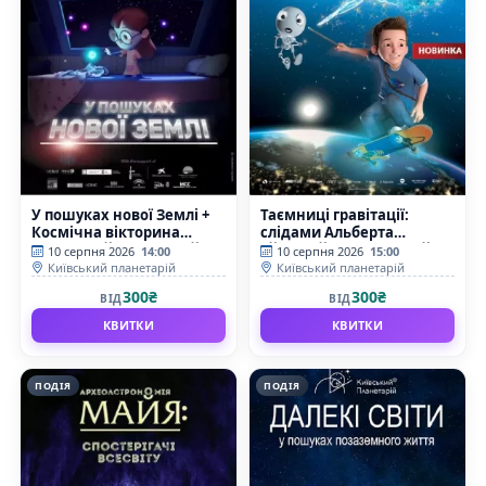
У пошуках нової Землі +
Таємниці гравітації:
Космічна вікторина
слідами Альберта
(Київський планетарій)
Ейнштейна (Київський
10 серпня 2026
14:00
10 серпня 2026
15:00
планетарій)
Київський планетарій
Київський планетарій
300₴
300₴
ВІД
ВІД
КВИТКИ
КВИТКИ
ПОДІЯ
ПОДІЯ