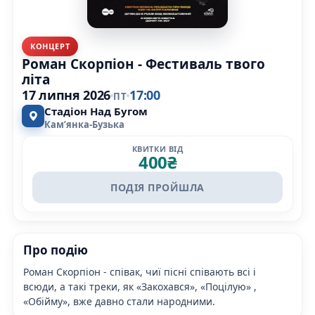
КОНЦЕРТ
Роман Скорпіон - Фестиваль твого
літа
17 липня 2026
17:00
ПТ
Стадіон Над Бугом
Камʼянка-Бузька
КВИТКИ ВІД
400
₴
ПОДІЯ ПРОЙШЛА
Про подію
Роман Скорпіон - співак, чиї пісні співають всі і
всюди, а такі треки, як «Закохався», «Поцілую» ,
«Обійму», вже давно стали народними.