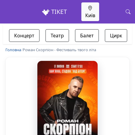
ТІКЕТ
Київ
Концерт
Театр
Балет
Цирк
Головна
/
Роман Скорпіон - Фестиваль твого літа