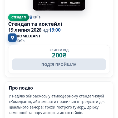
Київ
СТЕНДАП
Стендап та коктейлі
19 липня 2026
19:00
НД
KOMEDIANT
Київ
КВИТКИ ВІД
200
₴
ПОДІЯ ПРОЙШЛА
Про подію
У неділю збираємось у атмосферному стендап-клубі
«Комедіант», аби змішати правильні інгредієнти для
ідеального вечора: трохи гострого гумору, дрібку
самоіронії та пару авторських коктейлів.