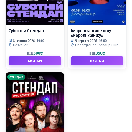
Суботній Стендап
Імпровізаційне шоу
«Королі крінжу»
8 серпня 2026
19:00
9 серпня 2026
16:00
DoskaBar
Underground Standup Club
300₴
350₴
ВІД
ВІД
КВИТКИ
КВИТКИ
СТЕНДАП