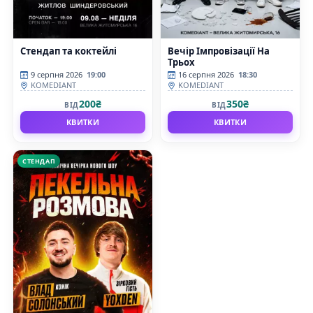
Стендап та коктейлі
Вечір Імпровізації На
Трьох
9 серпня 2026
19:00
16 серпня 2026
18:30
KOMEDIANT
KOMEDIANT
200₴
350₴
ВІД
ВІД
КВИТКИ
КВИТКИ
СТЕНДАП