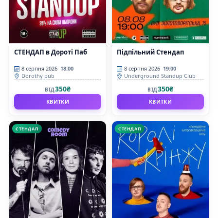
СТЕНДАП в Дороті Паб
Підпільний Стендап
8 серпня 2026
18:00
8 серпня 2026
19:00
Dorothy pub
Underground Standup Club
350₴
350₴
ВІД
ВІД
КВИТКИ
КВИТКИ
СТЕНДАП
СТЕНДАП