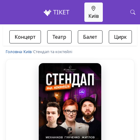
ТІКЕТ
Київ
Концерт
Театр
Балет
Цирк
Головна
/
Київ
/
Стендап та коктейлі