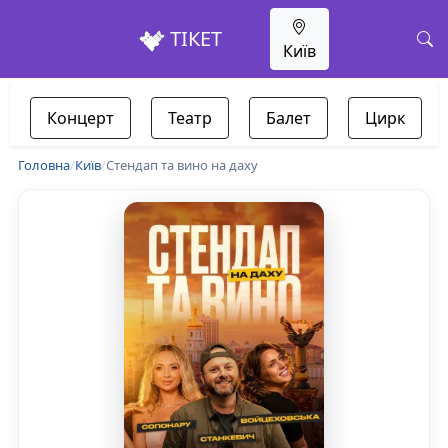
ТІКЕТ
Київ
Концерт
Театр
Балет
Цирк
Головна
/
Київ
/
Стендап та вино на даху