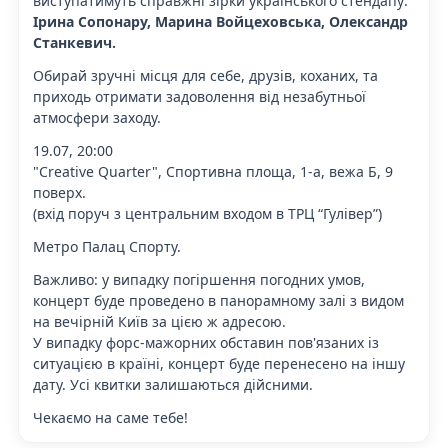
виступатимуть справжні зірки українського стендапу:
Ірина Сопонару, Марина Войцеховська, Олександр
Станкевич.
Обирай зручні місця для себе, друзів, коханих, та
приходь отримати задоволення від незабутньої
атмосфери заходу.
19.07, 20:00
"Creative Quarter", Спортивна площа, 1-а, вежа Б, 9
поверх.
(вхід поруч з центральним входом в ТРЦ “Гулівер”)
Метро Палац Спорту.
Важливо: у випадку погіршення погодних умов,
концерт буде проведено в панорамному залі з видом
на вечірній Київ за цією ж адресою.
У випадку форс-мажорних обставин пов'язаних із
ситуацією в країні, концерт буде перенесено на іншу
дату. Усі квитки залишаються дійсними.
Чекаємо на саме тебе!