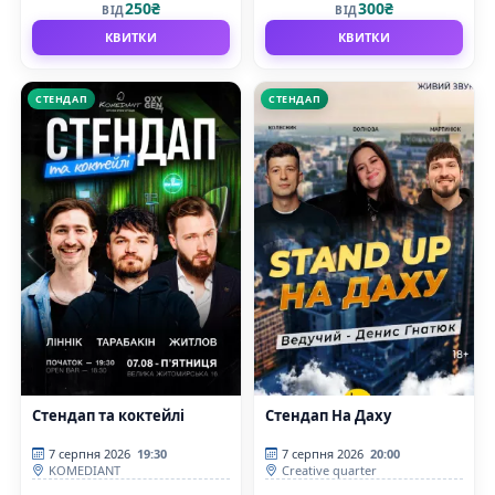
250₴
300₴
ВІД
ВІД
КВИТКИ
КВИТКИ
СТЕНДАП
СТЕНДАП
Стендап та коктейлі
Стендап На Даху
7 серпня 2026
19:30
7 серпня 2026
20:00
KOMEDIANT
Creative quarter