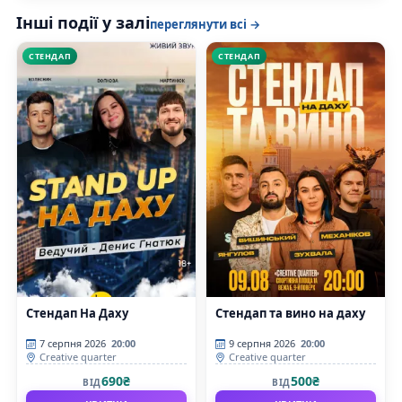
Інші події у залі
переглянути всі →
СТЕНДАП
СТЕНДАП
Стендап На Даху
Стендап та вино на даху
7 серпня 2026
20:00
9 серпня 2026
20:00
Creative quarter
Creative quarter
690₴
500₴
ВІД
ВІД