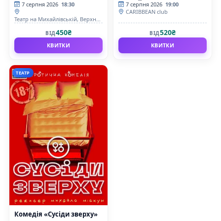
коктейль»
7 серпня 2026
18:30
7 серпня 2026
19:00
CARIBBEAN club
Театр на Михайлівській, Верхня
сцена
450₴
520₴
ВІД
ВІД
КВИТКИ
КВИТКИ
ТЕАТР
Комедія «Сусіди зверху»