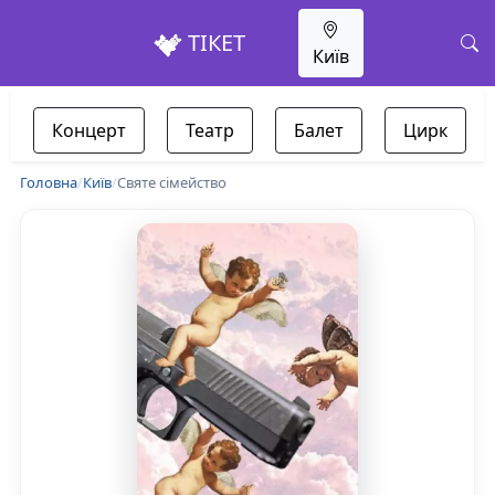
ТІКЕТ
Київ
Концерт
Театр
Балет
Цирк
Головна
/
Київ
/
Святе сімейство