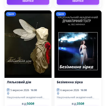
КВИТКИ
КВИТКИ
ТЕАТР
ТЕАТР
Ляльковий дім
Безіменна зірка
5 вересня 2026
16:00
6 вересня 2026
16:00
Національний академічний
Національний академічний
драматичний театр ім.Лесі
драматичний театр ім.Лесі
500₴
350₴
ВІД
ВІД
Українки
Українки