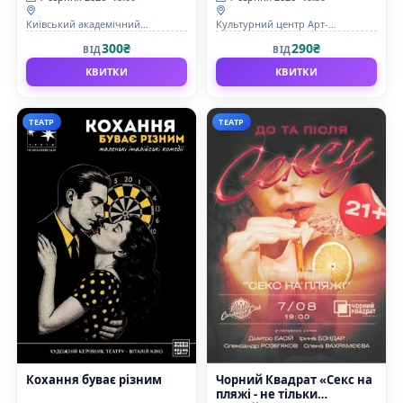
Київський академічний
Культурний центр Арт-
драматичний театр на Подолі
Братислава
300₴
290₴
ВІД
ВІД
КВИТКИ
КВИТКИ
ТЕАТР
ТЕАТР
Кохання буває різним
Чорний Квадрат «Секс на
пляжі - не тільки