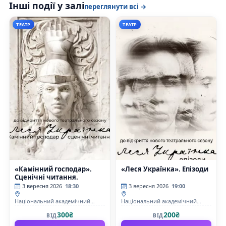
Інші події у залі
переглянути всі →
ТЕАТР
ТЕАТР
«Камінний господар».
«Леся Українка». Епізоди
Сценічні читання.
3 вересня 2026
18:30
3 вересня 2026
19:00
Національний академічний
Національний академічний
драматичний театр ім.Лесі
драматичний театр ім.Лесі
300₴
200₴
ВІД
ВІД
Українки
Українки