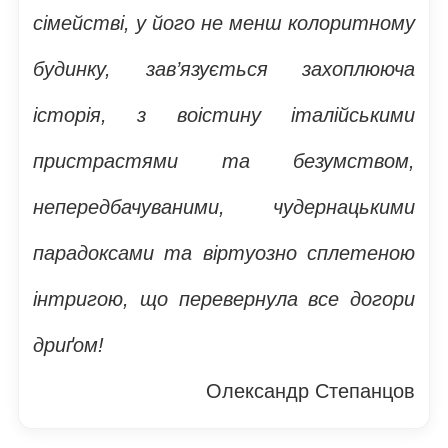
сімействі, у його не менш колоритному
будинку, зав’язується захоплююча
історія, з воістину італійськими
пристрастями та безумством,
непередбачуваними, чудернацькими
парадоксами та віртуозно сплетеною
інтригою, що перевернула все догори
дриґом!
Олександр Степанцов