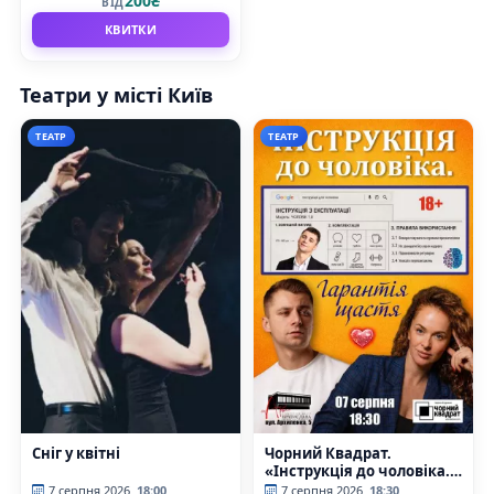
200₴
ВІД
Українки
КВИТКИ
Театри у місті Київ
ТЕАТР
ТЕАТР
Сніг у квітні
Чорний Квадрат.
«Інструкція до чоловіка.
Гарантія щастя»
7 серпня 2026
18:00
7 серпня 2026
18:30