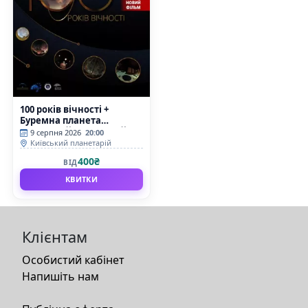
100 років вічності +
Буремна планета
(Київський планетарій)
9 серпня 2026
20:00
Київський планетарій
400₴
ВІД
КВИТКИ
Клієнтам
Особистий кабінет
Напишіть нам