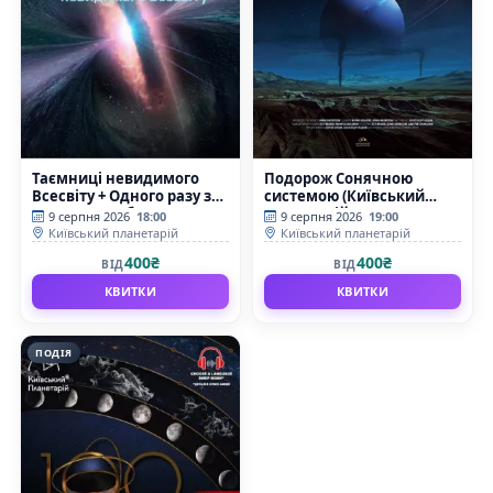
Таємниці невидимого
Подорож Сонячною
Всесвіту + Одного разу за
системою (Київський
Великого Вибуху
планетарій)
9 серпня 2026
18:00
9 серпня 2026
19:00
(Київський планетарій)
Київський планетарій
Київський планетарій
400₴
400₴
ВІД
ВІД
КВИТКИ
КВИТКИ
ПОДІЯ