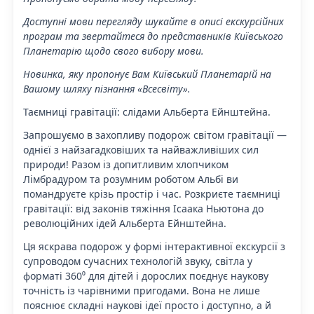
Доступні мови перегляду шукайте в описі екскурсійних
програм та звертайтеся до представників Київського
Планетарію щодо свого вибору мови.
Новинка, яку пропонує Вам Київський Планетарій на
Вашому шляху пізнання «Всесвіту».
Таємниці гравітації: слідами Альберта Ейнштейна.
Запрошуємо в захопливу подорож світом гравітації —
однієї з найзагадковіших та найважливіших сил
природи! Разом із допитливим хлопчиком
Лімбрадуром та розумним роботом Альбі ви
помандруєте крізь простір і час. Розкриєте таємниці
гравітації: від законів тяжіння Ісаака Ньютона до
революційних ідей Альберта Ейнштейна.
Ця яскрава подорож у формі інтерактивної екскурсії з
супроводом сучасних технологій звуку, світла у
форматі 360⁰ для дітей і дорослих поєднує наукову
точність із чарівними пригодами. Вона не лише
пояснює складні наукові ідеї просто і доступно, а й