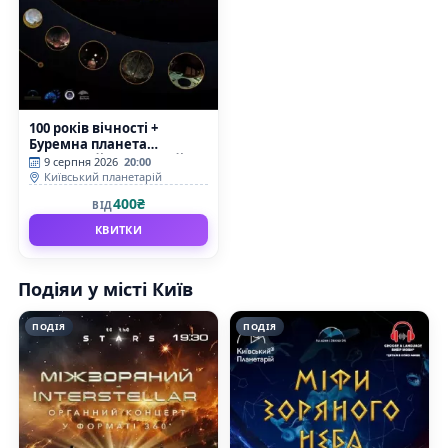
100 років вічності +
Буремна планета
(Київський планетарій)
9 серпня 2026
20:00
Київський планетарій
400₴
ВІД
КВИТКИ
Подіяи у місті Київ
ПОДІЯ
ПОДІЯ