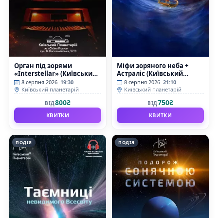
Орган під зорями
Міфи зоряного неба +
«Interstellar» (Київський
Астраліс (Київський
планетарій)
планетарій)
8 серпня 2026
19:30
8 серпня 2026
21:10
Київський планетарій
Київський планетарій
800₴
750₴
ВІД
ВІД
КВИТКИ
КВИТКИ
ПОДІЯ
ПОДІЯ