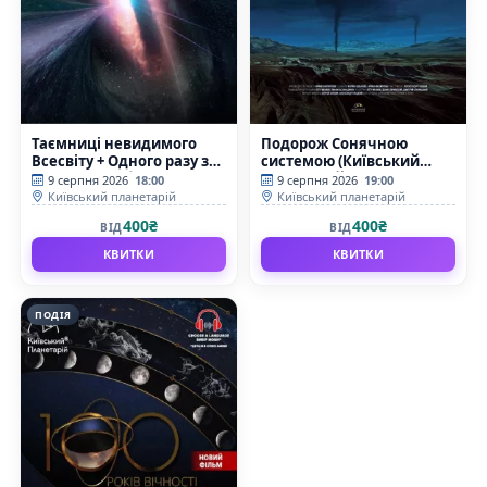
Таємниці невидимого
Подорож Сонячною
Всесвіту + Одного разу за
системою (Київський
Великого Вибуху
планетарій)
9 серпня 2026
18:00
9 серпня 2026
19:00
(Київський планетарій)
Київський планетарій
Київський планетарій
400₴
400₴
ВІД
ВІД
КВИТКИ
КВИТКИ
ПОДІЯ