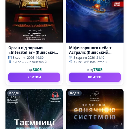
Орган під зорями
Міфи зоряного неба +
«Interstellar» (Київський
Астраліс (Київський
планетарій)
планетарій)
8 серпня 2026
19:30
8 серпня 2026
21:10
Київський планетарій
Київський планетарій
800₴
750₴
ВІД
ВІД
КВИТКИ
КВИТКИ
ПОДІЯ
ПОДІЯ