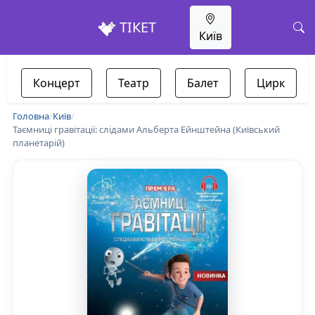
ТІКЕТ
Київ
Концерт
Театр
Балет
Цирк
Головна
/
Київ
/
Таємниці гравітації: слідами Альберта Ейнштейна (Київський
планетарій)