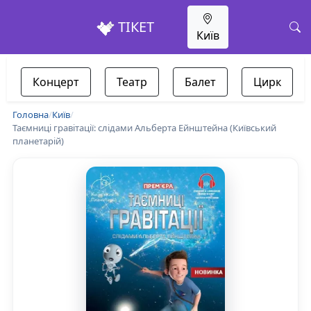
ТІКЕТ
Київ
Концерт
Театр
Балет
Цирк
Головна
/
Київ
/
Таємниці гравітації: слідами Альберта Ейнштейна (Київський
планетарій)