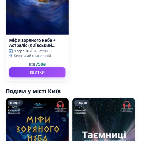
Міфи зоряного неба +
Астраліс (Київський
планетарій)
9 серпня 2026
21:00
Київський планетарій
750₴
ВІД
КВИТКИ
Подіяи у місті Київ
ПОДІЯ
ПОДІЯ