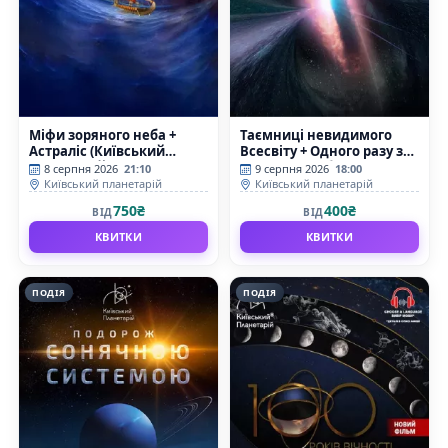
Міфи зоряного неба +
Таємниці невидимого
Астраліс (Київський
Всесвіту + Одного разу за
планетарій)
Великого Вибуху
8 серпня 2026
21:10
9 серпня 2026
18:00
(Київський планетарій)
Київський планетарій
Київський планетарій
750₴
400₴
ВІД
ВІД
КВИТКИ
КВИТКИ
ПОДІЯ
ПОДІЯ