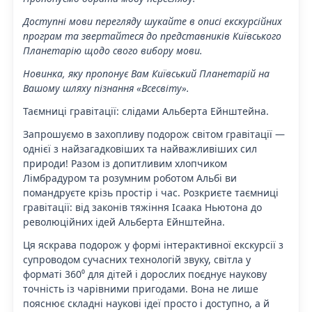
Доступні мови перегляду шукайте в описі екскурсійних
програм та звертайтеся до представників Київського
Планетарію щодо свого вибору мови.
Новинка, яку пропонує Вам Київський Планетарій на
Вашому шляху пізнання «Всесвіту».
Таємниці гравітації: слідами Альберта Ейнштейна.
Запрошуємо в захопливу подорож світом гравітації —
однієї з найзагадковіших та найважливіших сил
природи! Разом із допитливим хлопчиком
Лімбрадуром та розумним роботом Альбі ви
помандруєте крізь простір і час. Розкриєте таємниці
гравітації: від законів тяжіння Ісаака Ньютона до
революційних ідей Альберта Ейнштейна.
Ця яскрава подорож у формі інтерактивної екскурсії з
супроводом сучасних технологій звуку, світла у
форматі 360⁰ для дітей і дорослих поєднує наукову
точність із чарівними пригодами. Вона не лише
пояснює складні наукові ідеї просто і доступно, а й