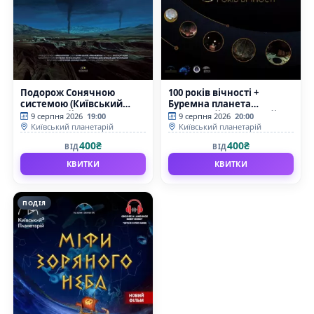
Подорож Сонячною
100 років вічності +
системою (Київський
Буремна планета
планетарій)
(Київський планетарій)
9 серпня 2026
19:00
9 серпня 2026
20:00
Київський планетарій
Київський планетарій
400₴
400₴
ВІД
ВІД
КВИТКИ
КВИТКИ
ПОДІЯ