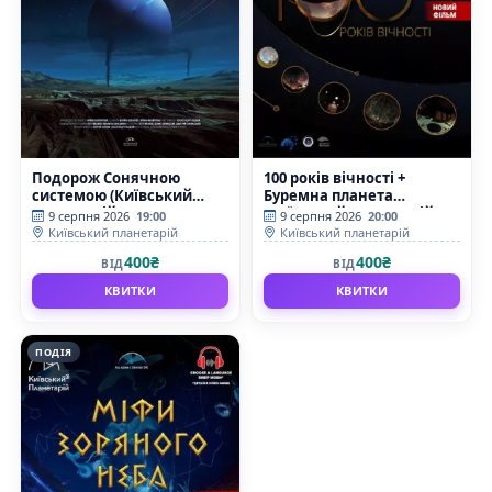
Подорож Сонячною
100 років вічності +
системою (Київський
Буремна планета
планетарій)
(Київський планетарій)
9 серпня 2026
19:00
9 серпня 2026
20:00
Київський планетарій
Київський планетарій
400₴
400₴
ВІД
ВІД
КВИТКИ
КВИТКИ
ПОДІЯ